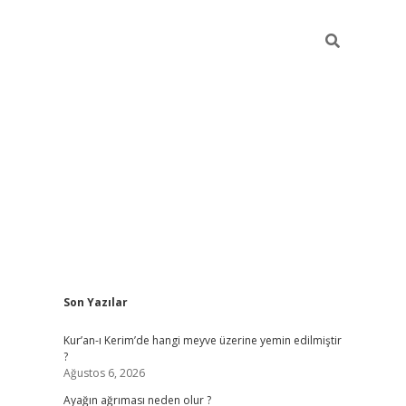
Sidebar
Son Yazılar
ilbet giriş
Kur’an-ı Kerim’de hangi meyve üzerine yemin edilmiştir
?
Ağustos 6, 2026
Ayağın ağrıması neden olur ?