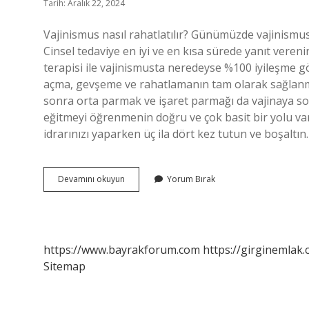
Tarih: Aralık 22, 2024
Vajinismus nasıl rahatlatılır? Günümüzde vajinismus i
Cinsel tedaviye en iyi ve en kısa sürede yanıt veren
terapisi ile vajinismusta neredeyse %100 iyileşme 
açma, gevşeme ve rahatlamanın tam olarak sağlanm
sonra orta parmak ve işaret parmağı da vajinaya sok
eğitmeyi öğrenmenin doğru ve çok basit bir yolu var
idrarınızı yaparken üç ila dört kez tutun ve boşaltın
Vajinismus
Devamını okuyun
Yorum Bırak
Için
Hangi
Pozisyon
https://www.bayrakforum.com
https://girginemlak.
Sitemap