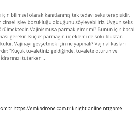
çin bilimsel olarak kanıtlanmış tek tedavi seks terapisidir.
in cinsel işlev bozukluğu olduğunu söyleyebiliriz. Uygun seks
görülmektedir. Vajinismusa parmak girer mi? Bunun için baca
ası gerekir. Küçük parmağın üç eklemi de sokulduktan
ulur. Vajinayı gevşetmek için ne yapmalı? Vajinal kasları
dır; “Küçük tuvaletiniz geldiğinde, tuvalete oturun ve
. İdrarınızı tutarken…
com.tr
https://emkadrone.com.tr
knight online
nttgame