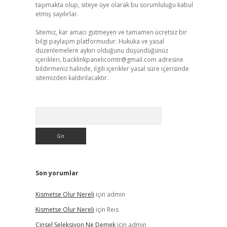
taşımakta olup, siteye üye olarak bu sorumluluğu kabul
etmiş sayılırlar.
Sitemiz, kar amacı gütmeyen ve tamamen ücretsiz bir
bilgi paylaşım platformudur. Hukuka ve yasal
düzenlemelere aykırı olduğunu düşündüğünüz
içerikleri,
backlinkpanelicomtr@gmail.com
adresine
bildirmeniz halinde, ilgili içerikler yasal süre içerisinde
sitemizden kaldırılacaktır.
Arama
Son yorumlar
Kismetse Olur Nereli
için
admin
Kismetse Olur Nereli
için
Reis
Cinsel Seleksiyon Ne Demek
için
admin