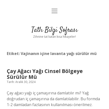
menüyü
Anasayfa
aç
Gizlilik Politikası
Tatlı Bilgi Sofrası
Yasal Uyarı
Zihnine tat katan kısa hikayeler!
Hakkımızda
Etiket:
Vajinanın içine lavanta yağı sürülür mü
Çay Ağacı Yağı Cinsel Bölgeye
Sürülür Mü
Tarih: Aralık 30, 2024
Çay ağacı yağı iç çamaşırına damlatılır mı? Yağ
doğrudan iç çamaşırına da damlatılabilir. Bu formda
1-2 damladan fazlasının kullanılması önerilmez.