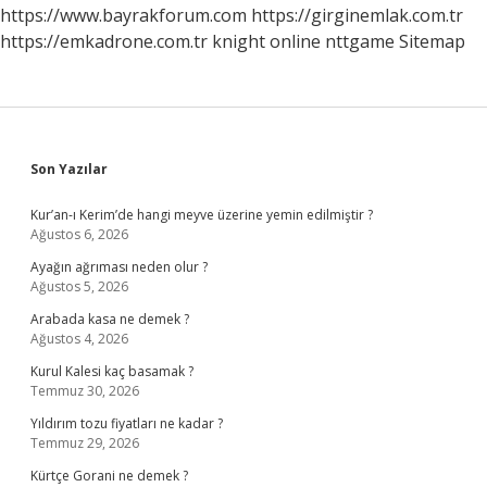
Sürülür
https://www.bayrakforum.com
https://girginemlak.com.tr
Mü
https://emkadrone.com.tr
knight online
nttgame
Sitemap
Sidebar
Son Yazılar
Kur’an-ı Kerim’de hangi meyve üzerine yemin edilmiştir ?
Ağustos 6, 2026
Ayağın ağrıması neden olur ?
Ağustos 5, 2026
Arabada kasa ne demek ?
Ağustos 4, 2026
Kurul Kalesi kaç basamak ?
Temmuz 30, 2026
Yıldırım tozu fiyatları ne kadar ?
Temmuz 29, 2026
Kürtçe Gorani ne demek ?