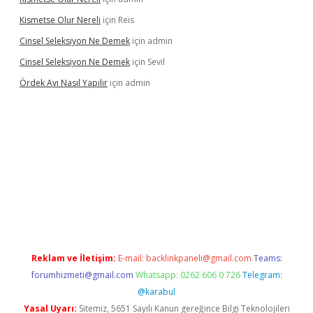
Kismetse Olur Nereli
için
Reis
Cinsel Seleksiyon Ne Demek
için
admin
Cinsel Seleksiyon Ne Demek
için
Sevil
Ördek Avı Nasıl Yapılır
için
admin
giriş
Reklam ve İletişim:
E-mail:
backlinkpaneli@gmail.com
Teams:
forumhizmeti@gmail.com
Whatsapp: 0262 606 0 726
Telegram:
@karabul
Yasal Uyarı:
Sitemiz, 5651 Sayılı Kanun gereğince Bilgi Teknolojileri