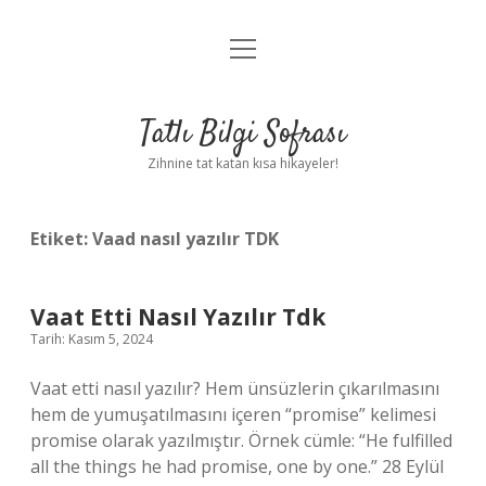
menüyü
Anasayfa
aç
Gizlilik Politikası
Tatlı Bilgi Sofrası
Yasal Uyarı
Zihnine tat katan kısa hikayeler!
Hakkımızda
Etiket:
Vaad nasıl yazılır TDK
Vaat Etti Nasıl Yazılır Tdk
Tarih: Kasım 5, 2024
Vaat etti nasıl yazılır? Hem ünsüzlerin çıkarılmasını
hem de yumuşatılmasını içeren “promise” kelimesi
promise olarak yazılmıştır. Örnek cümle: “He fulfilled
all the things he had promise, one by one.” 28 Eylül