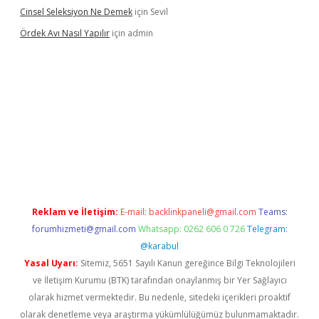
Cinsel Seleksiyon Ne Demek
için
Sevil
Ördek Avı Nasıl Yapılır
için
admin
iriş
Reklam ve İletişim:
E-mail:
backlinkpaneli@gmail.com
Teams:
forumhizmeti@gmail.com
Whatsapp: 0262 606 0 726
Telegram:
@karabul
Yasal Uyarı:
Sitemiz, 5651 Sayılı Kanun gereğince Bilgi Teknolojileri
ve İletişim Kurumu (BTK) tarafından onaylanmış bir Yer Sağlayıcı
olarak hizmet vermektedir. Bu nedenle, sitedeki içerikleri proaktif
olarak denetleme veya araştırma yükümlülüğümüz bulunmamaktadır.