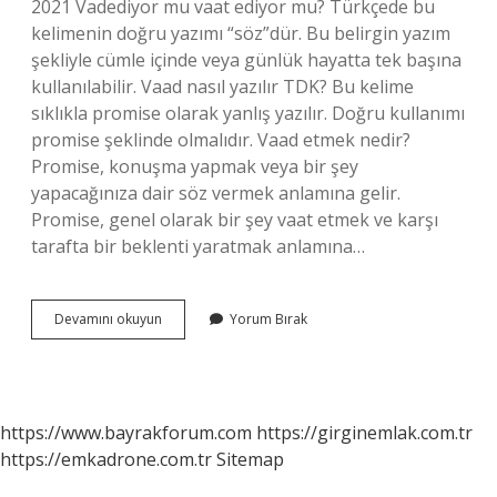
2021 Vadediyor mu vaat ediyor mu? Türkçede bu
kelimenin doğru yazımı “söz”dür. Bu belirgin yazım
şekliyle cümle içinde veya günlük hayatta tek başına
kullanılabilir. Vaad nasıl yazılır TDK? Bu kelime
sıklıkla promise olarak yanlış yazılır. Doğru kullanımı
promise şeklinde olmalıdır. Vaad etmek nedir?
Promise, konuşma yapmak veya bir şey
yapacağınıza dair söz vermek anlamına gelir.
Promise, genel olarak bir şey vaat etmek ve karşı
tarafta bir beklenti yaratmak anlamına…
Vaat
Devamını okuyun
Yorum Bırak
Etti
Nasıl
Yazılır
Tdk
https://www.bayrakforum.com
https://girginemlak.com.tr
https://emkadrone.com.tr
Sitemap