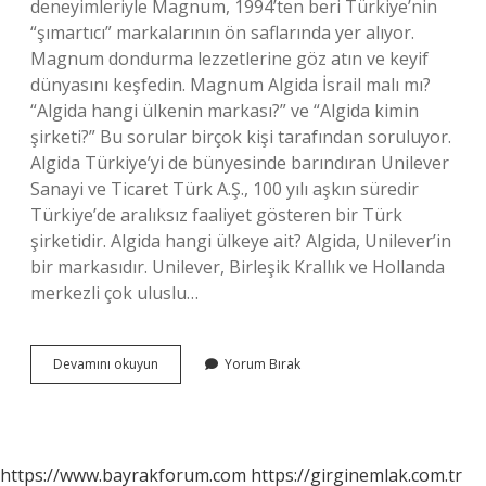
deneyimleriyle Magnum, 1994’ten beri Türkiye’nin
“şımartıcı” markalarının ön saflarında yer alıyor.
Magnum dondurma lezzetlerine göz atın ve keyif
dünyasını keşfedin. Magnum Algida İsrail malı mı?
“Algida hangi ülkenin markası?” ve “Algida kimin
şirketi?” Bu sorular birçok kişi tarafından soruluyor.
Algida Türkiye’yi de bünyesinde barındıran Unilever
Sanayi ve Ticaret Türk A.Ş., 100 yılı aşkın süredir
Türkiye’de aralıksız faaliyet gösteren bir Türk
şirketidir. Algida hangi ülkeye ait? Algida, Unilever’in
bir markasıdır. Unilever, Birleşik Krallık ve Hollanda
merkezli çok uluslu…
Magnum
Devamını okuyun
Yorum Bırak
Kime
Ait
https://www.bayrakforum.com
https://girginemlak.com.tr