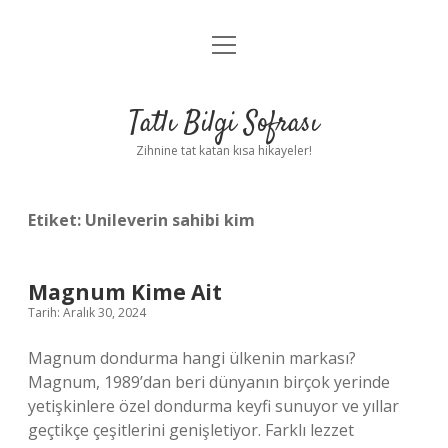
menüyü
Anasayfa
aç
Gizlilik Politikası
Tatlı Bilgi Sofrası
Yasal Uyarı
Zihnine tat katan kısa hikayeler!
Hakkımızda
Etiket:
Unileverin sahibi kim
Magnum Kime Ait
Tarih: Aralık 30, 2024
Magnum dondurma hangi ülkenin markası?
Magnum, 1989’dan beri dünyanın birçok yerinde
yetişkinlere özel dondurma keyfi sunuyor ve yıllar
geçtikçe çeşitlerini genişletiyor. Farklı lezzet