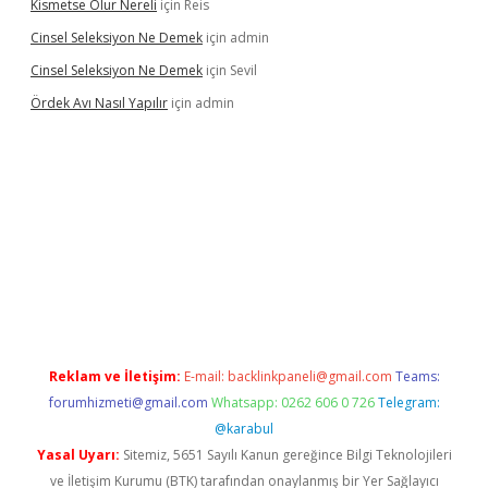
Kismetse Olur Nereli
için
Reis
Cinsel Seleksiyon Ne Demek
için
admin
Cinsel Seleksiyon Ne Demek
için
Sevil
Ördek Avı Nasıl Yapılır
için
admin
iriş
Reklam ve İletişim:
E-mail:
backlinkpaneli@gmail.com
Teams:
forumhizmeti@gmail.com
Whatsapp: 0262 606 0 726
Telegram:
@karabul
Yasal Uyarı:
Sitemiz, 5651 Sayılı Kanun gereğince Bilgi Teknolojileri
ve İletişim Kurumu (BTK) tarafından onaylanmış bir Yer Sağlayıcı