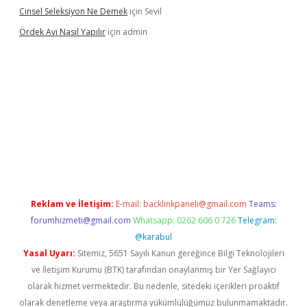
Cinsel Seleksiyon Ne Demek
için
Sevil
Ördek Avı Nasıl Yapılır
için
admin
iriş
Reklam ve İletişim:
E-mail:
backlinkpaneli@gmail.com
Teams:
forumhizmeti@gmail.com
Whatsapp: 0262 606 0 726
Telegram:
@karabul
Yasal Uyarı:
Sitemiz, 5651 Sayılı Kanun gereğince Bilgi Teknolojileri
ve İletişim Kurumu (BTK) tarafından onaylanmış bir Yer Sağlayıcı
olarak hizmet vermektedir. Bu nedenle, sitedeki içerikleri proaktif
olarak denetleme veya araştırma yükümlülüğümüz bulunmamaktadır.