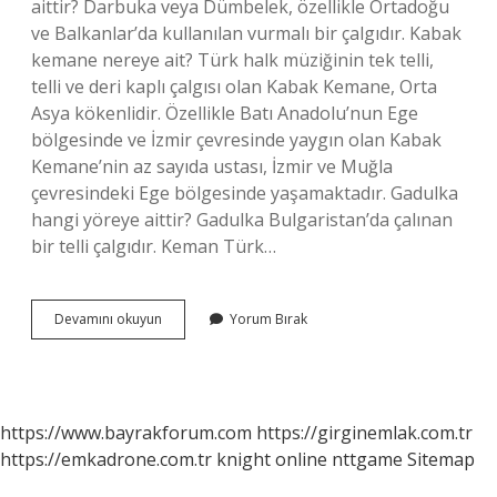
aittir? Darbuka veya Dümbelek, özellikle Ortadoğu
ve Balkanlar’da kullanılan vurmalı bir çalgıdır. Kabak
kemane nereye ait? Türk halk müziğinin tek telli,
telli ve deri kaplı çalgısı olan Kabak Kemane, Orta
Asya kökenlidir. Özellikle Batı Anadolu’nun Ege
bölgesinde ve İzmir çevresinde yaygın olan Kabak
Kemane’nin az sayıda ustası, İzmir ve Muğla
çevresindeki Ege bölgesinde yaşamaktadır. Gadulka
hangi yöreye aittir? Gadulka Bulgaristan’da çalınan
bir telli çalgıdır. Keman Türk…
Kemane
Devamını okuyun
Yorum Bırak
Hangi
Yöreye
Ait
https://www.bayrakforum.com
https://girginemlak.com.tr
https://emkadrone.com.tr
knight online
nttgame
Sitemap