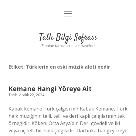
menüyü
Anasayfa
aç
Gizlilik Politikası
Tatlı Bilgi Sofrası
Yasal Uyarı
Zihnine tat katan kısa hikayeler!
Hakkımızda
Etiket:
Türklerin en eski müzik aleti nedir
Kemane Hangi Yöreye Ait
Tarih: Aralık 22, 2024
Kabak kemane Türk çalgısı mı? Kabak Kemane, Türk
halk müziğinin telli, telli ve deri kaplı çalgılarının tek
örneğidir. Kökeni Orta Asya’dır. Deri gövdeli ve iki
veya üç telli bir halk çalgısıdır. Darbuka hangi yöreye