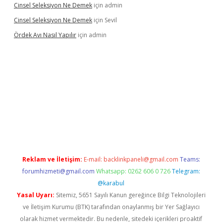
Cinsel Seleksiyon Ne Demek
için
admin
Cinsel Seleksiyon Ne Demek
için
Sevil
Ördek Avı Nasıl Yapılır
için
admin
bet giriş
Reklam ve İletişim:
E-mail:
backlinkpaneli@gmail.com
Teams:
forumhizmeti@gmail.com
Whatsapp: 0262 606 0 726
Telegram:
@karabul
Yasal Uyarı:
Sitemiz, 5651 Sayılı Kanun gereğince Bilgi Teknolojileri
ve İletişim Kurumu (BTK) tarafından onaylanmış bir Yer Sağlayıcı
olarak hizmet vermektedir. Bu nedenle, sitedeki içerikleri proaktif