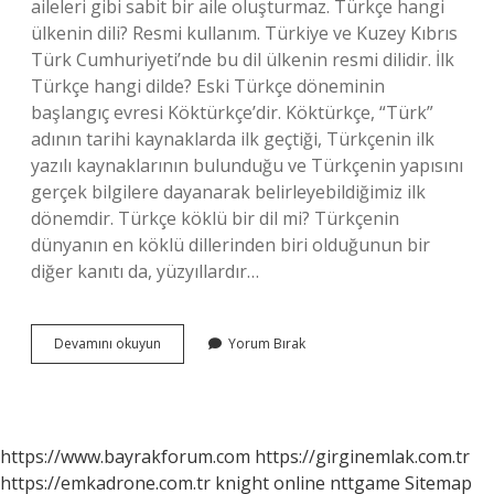
aileleri gibi sabit bir aile oluşturmaz. Türkçe hangi
ülkenin dili? Resmi kullanım. Türkiye ve Kuzey Kıbrıs
Türk Cumhuriyeti’nde bu dil ülkenin resmi dilidir. İlk
Türkçe hangi dilde? Eski Türkçe döneminin
başlangıç ​​evresi Köktürkçe’dir. Köktürkçe, “Türk”
adının tarihi kaynaklarda ilk geçtiği, Türkçenin ilk
yazılı kaynaklarının bulunduğu ve Türkçenin yapısını
gerçek bilgilere dayanarak belirleyebildiğimiz ilk
dönemdir. Türkçe köklü bir dil mi? Türkçenin
dünyanın en köklü dillerinden biri olduğunun bir
diğer kanıtı da, yüzyıllardır…
Türkçe
Devamını okuyun
Yorum Bırak
Hangi
Dil
https://www.bayrakforum.com
https://girginemlak.com.tr
https://emkadrone.com.tr
knight online
nttgame
Sitemap