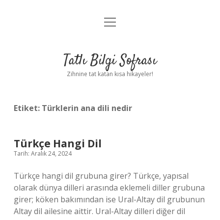
menüyü
Anasayfa
aç
Gizlilik Politikası
Tatlı Bilgi Sofrası
Yasal Uyarı
Zihnine tat katan kısa hikayeler!
Hakkımızda
Etiket:
Türklerin ana dili nedir
Türkçe Hangi Dil
Tarih: Aralık 24, 2024
Türkçe hangi dil grubuna girer? Türkçe, yapısal
olarak dünya dilleri arasında eklemeli diller grubuna
girer; köken bakımından ise Ural-Altay dil grubunun
Altay dil ailesine aittir. Ural-Altay dilleri diğer dil