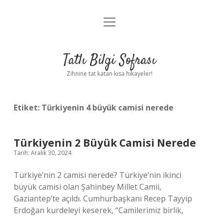
menüyü
Anasayfa
aç
Gizlilik Politikası
Tatlı Bilgi Sofrası
Yasal Uyarı
Zihnine tat katan kısa hikayeler!
Hakkımızda
Etiket:
Türkiyenin 4 büyük camisi nerede
Türkiyenin 2 Büyük Camisi Nerede
Tarih: Aralık 30, 2024
Türkiye’nin 2 camisi nerede? Türkiye’nin ikinci
büyük camisi olan Şahinbey Millet Camii,
Gaziantep’te açıldı. Cumhurbaşkanı Recep Tayyip
Erdoğan kurdeleyi keserek, “Camilerimiz birlik,