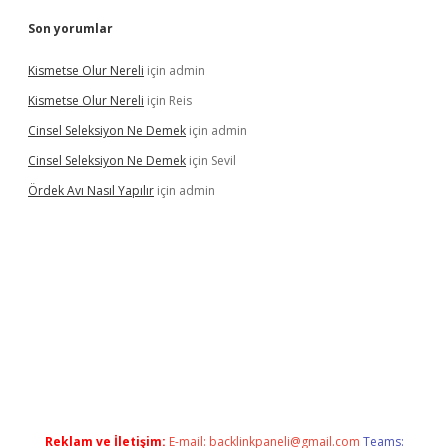
Son yorumlar
Kismetse Olur Nereli
için
admin
Kismetse Olur Nereli
için
Reis
Cinsel Seleksiyon Ne Demek
için
admin
Cinsel Seleksiyon Ne Demek
için
Sevil
Ördek Avı Nasıl Yapılır
için
admin
iriş
Reklam ve İletişim:
E-mail:
backlinkpaneli@gmail.com
Teams: