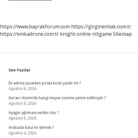
2
Büyük
Camisi
Nerede
https://www.bayrakforum.com
https://girginemlak.com.tr
https://emkadrone.com.tr
knight online
nttgame
Sitemap
Sidebar
Son Yazılar
Ev adresi yazarken posta kodu yazılır mı ?
Ağustos 6, 2026
Kur’an-ı Kerim’de hangi meyve üzerine yemin edilmiştir ?
Ağustos 6, 2026
Ayağın ağrıması neden olur ?
Ağustos 5, 2026
Arabada kasa ne demek ?
Ağustos 4, 2026