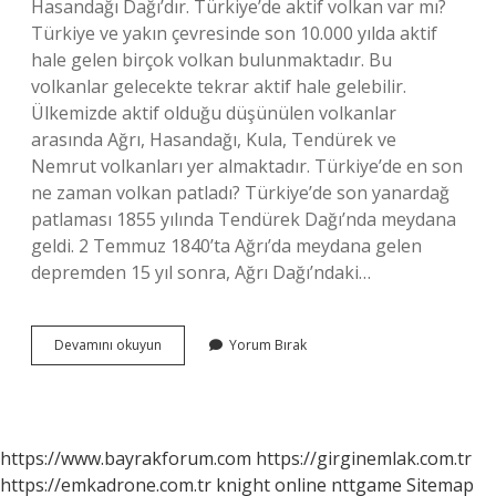
Hasandağı Dağı’dır. Türkiye’de aktif volkan var mı?
Türkiye ve yakın çevresinde son 10.000 yılda aktif
hale gelen birçok volkan bulunmaktadır. Bu
volkanlar gelecekte tekrar aktif hale gelebilir.
Ülkemizde aktif olduğu düşünülen volkanlar
arasında Ağrı, Hasandağı, Kula, Tendürek ve
Nemrut volkanları yer almaktadır. Türkiye’de en son
ne zaman volkan patladı? Türkiye’de son yanardağ
patlaması 1855 yılında Tendürek Dağı’nda meydana
geldi. 2 Temmuz 1840’ta Ağrı’da meydana gelen
depremden 15 yıl sonra, Ağrı Dağı’ndaki…
Türkiyede
Devamını okuyun
Yorum Bırak
Volkan
Konisi
Var
Mı
https://www.bayrakforum.com
https://girginemlak.com.tr
https://emkadrone.com.tr
knight online
nttgame
Sitemap