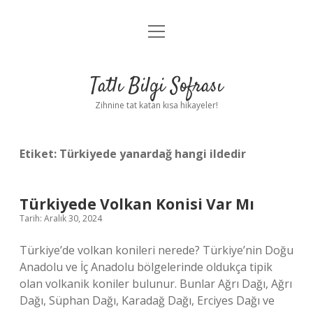
menüyü
Anasayfa
aç
Gizlilik Politikası
Tatlı Bilgi Sofrası
Yasal Uyarı
Zihnine tat katan kısa hikayeler!
Hakkımızda
Etiket:
Türkiyede yanardağ hangi ildedir
Türkiyede Volkan Konisi Var Mı
Tarih: Aralık 30, 2024
Türkiye’de volkan konileri nerede? Türkiye’nin Doğu
Anadolu ve İç Anadolu bölgelerinde oldukça tipik
olan volkanik koniler bulunur. Bunlar Ağrı Dağı, Ağrı
Dağı, Süphan Dağı, Karadağ Dağı, Erciyes Dağı ve