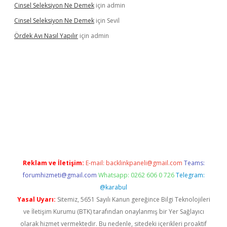
Cinsel Seleksiyon Ne Demek
için
admin
Cinsel Seleksiyon Ne Demek
için
Sevil
Ördek Avı Nasıl Yapılır
için
admin
iriş
Reklam ve İletişim:
E-mail:
backlinkpaneli@gmail.com
Teams:
forumhizmeti@gmail.com
Whatsapp: 0262 606 0 726
Telegram:
@karabul
Yasal Uyarı:
Sitemiz, 5651 Sayılı Kanun gereğince Bilgi Teknolojileri
ve İletişim Kurumu (BTK) tarafından onaylanmış bir Yer Sağlayıcı
olarak hizmet vermektedir. Bu nedenle, sitedeki içerikleri proaktif