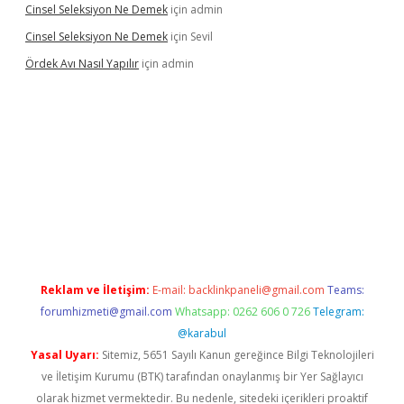
Cinsel Seleksiyon Ne Demek
için
admin
Cinsel Seleksiyon Ne Demek
için
Sevil
Ördek Avı Nasıl Yapılır
için
admin
iriş
Reklam ve İletişim:
E-mail:
backlinkpaneli@gmail.com
Teams:
forumhizmeti@gmail.com
Whatsapp: 0262 606 0 726
Telegram:
@karabul
Yasal Uyarı:
Sitemiz, 5651 Sayılı Kanun gereğince Bilgi Teknolojileri
ve İletişim Kurumu (BTK) tarafından onaylanmış bir Yer Sağlayıcı
olarak hizmet vermektedir. Bu nedenle, sitedeki içerikleri proaktif