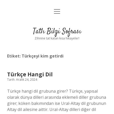
menüyü
Anasayfa
aç
Gizlilik Politikası
Tatlı Bilgi Sofrası
Yasal Uyarı
Zihnine tat katan kısa hikayeler!
Hakkımızda
Etiket:
Türkçeyi kim getirdi
Türkçe Hangi Dil
Tarih: Aralık 24, 2024
Türkçe hangi dil grubuna girer? Türkçe, yapısal
olarak dünya dilleri arasında eklemeli diller grubuna
girer; köken bakımından ise Ural-Altay dil grubunun
Altay dil ailesine aittir. Ural-Altay dilleri diğer dil