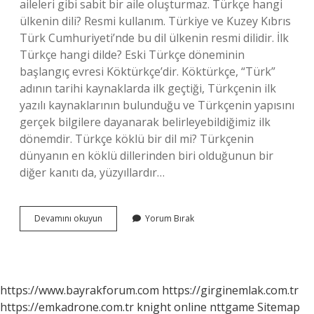
aileleri gibi sabit bir aile oluşturmaz. Türkçe hangi
ülkenin dili? Resmi kullanım. Türkiye ve Kuzey Kıbrıs
Türk Cumhuriyeti’nde bu dil ülkenin resmi dilidir. İlk
Türkçe hangi dilde? Eski Türkçe döneminin
başlangıç ​​evresi Köktürkçe’dir. Köktürkçe, “Türk”
adının tarihi kaynaklarda ilk geçtiği, Türkçenin ilk
yazılı kaynaklarının bulunduğu ve Türkçenin yapısını
gerçek bilgilere dayanarak belirleyebildiğimiz ilk
dönemdir. Türkçe köklü bir dil mi? Türkçenin
dünyanın en köklü dillerinden biri olduğunun bir
diğer kanıtı da, yüzyıllardır…
Türkçe
Devamını okuyun
Yorum Bırak
Hangi
Dil
https://www.bayrakforum.com
https://girginemlak.com.tr
https://emkadrone.com.tr
knight online
nttgame
Sitemap