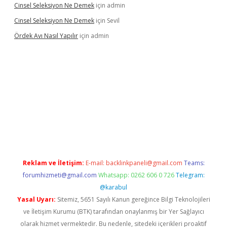
Cinsel Seleksiyon Ne Demek
için
admin
Cinsel Seleksiyon Ne Demek
için
Sevil
Ördek Avı Nasıl Yapılır
için
admin
iriş
Reklam ve İletişim:
E-mail:
backlinkpaneli@gmail.com
Teams:
forumhizmeti@gmail.com
Whatsapp: 0262 606 0 726
Telegram:
@karabul
Yasal Uyarı:
Sitemiz, 5651 Sayılı Kanun gereğince Bilgi Teknolojileri
ve İletişim Kurumu (BTK) tarafından onaylanmış bir Yer Sağlayıcı
olarak hizmet vermektedir. Bu nedenle, sitedeki içerikleri proaktif