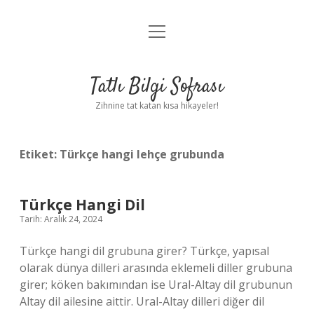
menüyü
Anasayfa
aç
Gizlilik Politikası
Tatlı Bilgi Sofrası
Yasal Uyarı
Zihnine tat katan kısa hikayeler!
Hakkımızda
Etiket:
Türkçe hangi lehçe grubunda
Türkçe Hangi Dil
Tarih: Aralık 24, 2024
Türkçe hangi dil grubuna girer? Türkçe, yapısal
olarak dünya dilleri arasında eklemeli diller grubuna
girer; köken bakımından ise Ural-Altay dil grubunun
Altay dil ailesine aittir. Ural-Altay dilleri diğer dil