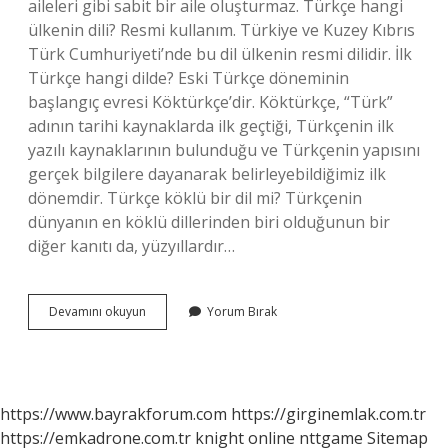
aileleri gibi sabit bir aile oluşturmaz. Türkçe hangi
ülkenin dili? Resmi kullanım. Türkiye ve Kuzey Kıbrıs
Türk Cumhuriyeti’nde bu dil ülkenin resmi dilidir. İlk
Türkçe hangi dilde? Eski Türkçe döneminin
başlangıç ​​evresi Köktürkçe’dir. Köktürkçe, “Türk”
adının tarihi kaynaklarda ilk geçtiği, Türkçenin ilk
yazılı kaynaklarının bulunduğu ve Türkçenin yapısını
gerçek bilgilere dayanarak belirleyebildiğimiz ilk
dönemdir. Türkçe köklü bir dil mi? Türkçenin
dünyanın en köklü dillerinden biri olduğunun bir
diğer kanıtı da, yüzyıllardır…
Türkçe
Devamını okuyun
Yorum Bırak
Hangi
Dil
https://www.bayrakforum.com
https://girginemlak.com.tr
https://emkadrone.com.tr
knight online
nttgame
Sitemap