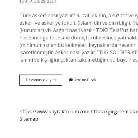
Tarih: Aralık 28, 2024
Türk askerî nasıl yazılır? 3. İzafi ekinin, akuzatif ve 
askeri ve askeriye (okul), (İslam) din ve din (bilgi), (
(kurumlar) vb. Asgari nasıl yazılır TDK? Telaffuz hat
hecesinin ge hecesine dönüştürülmesinde yatmakta
(minimum:) olan bu kelimeler, kaynaklarda hecenin u
işaretlenmiştir. Asker nasıl yazılır TDK? SOL
İsmini ve kişiliğini çoktan takdir ettiğim bu büyük
Askeri
Devamını okuyun
Yorum Bırak
Nasıl
Yazılır
Tdk
https://www.bayrakforum.com
https://girginemlak.
Sitemap