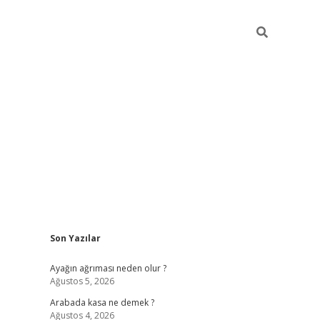
Sidebar
Son Yazılar
ilbet giriş
Ayağın ağrıması neden olur ?
Ağustos 5, 2026
Arabada kasa ne demek ?
Ağustos 4, 2026