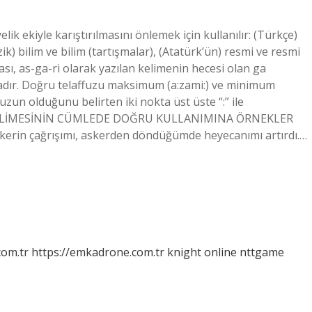
iyelik ekiyle karıştırılmasını önlemek için kullanılır: (Türkçe)
fizik) bilim ve bilim (tartışmalar), (Atatürk’ün) resmi ve resmi
ası, as-ga-ri olarak yazılan kelimenin hecesi olan ga
dır. Doğru telaffuzu maksimum (a:zami:) ve minimum
zun olduğunu belirten iki nokta üst üste “:” ile
DIER KELİMESİNİN CÜMLEDE DOĞRU KULLANIMINA ÖRNEKLER
 askerin çağrışımı, askerden döndüğümde heyecanımı artırdı.…
com.tr
https://emkadrone.com.tr
knight online
nttgame