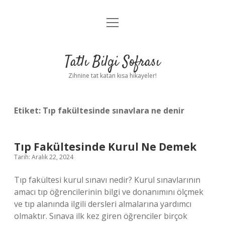
menüyü
Anasayfa
aç
Gizlilik Politikası
Tatlı Bilgi Sofrası
Yasal Uyarı
Zihnine tat katan kısa hikayeler!
Hakkımızda
Etiket:
Tıp fakültesinde sınavlara ne denir
Tıp Fakültesinde Kurul Ne Demek
Tarih: Aralık 22, 2024
Tıp fakültesi kurul sınavı nedir? Kurul sınavlarının
amacı tıp öğrencilerinin bilgi ve donanımını ölçmek
ve tıp alanında ilgili dersleri almalarına yardımcı
olmaktır. Sınava ilk kez giren öğrenciler birçok