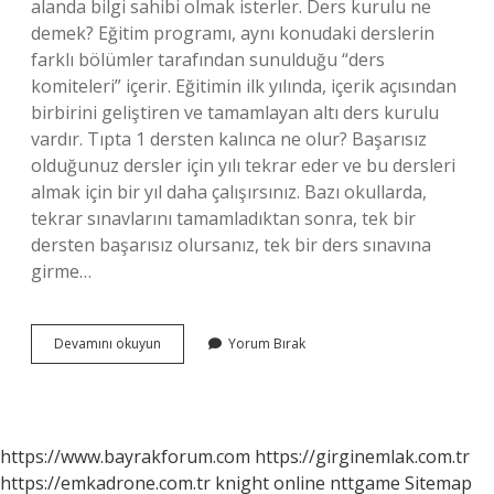
alanda bilgi sahibi olmak isterler. Ders kurulu ne
demek? Eğitim programı, aynı konudaki derslerin
farklı bölümler tarafından sunulduğu “ders
komiteleri” içerir. Eğitimin ilk yılında, içerik açısından
birbirini geliştiren ve tamamlayan altı ders kurulu
vardır. Tıpta 1 dersten kalınca ne olur? Başarısız
olduğunuz dersler için yılı tekrar eder ve bu dersleri
almak için bir yıl daha çalışırsınız. Bazı okullarda,
tekrar sınavlarını tamamladıktan sonra, tek bir
dersten başarısız olursanız, tek bir ders sınavına
girme…
Tıp
Devamını okuyun
Yorum Bırak
Fakültesinde
Kurul
Ne
Demek
https://www.bayrakforum.com
https://girginemlak.com.tr
https://emkadrone.com.tr
knight online
nttgame
Sitemap