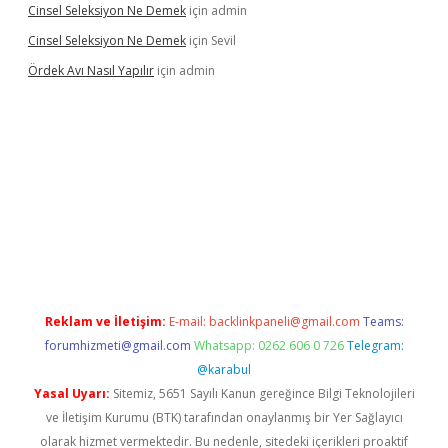
Cinsel Seleksiyon Ne Demek
için
admin
Cinsel Seleksiyon Ne Demek
için
Sevil
Ördek Avı Nasıl Yapılır
için
admin
iriş
Reklam ve İletişim:
E-mail:
backlinkpaneli@gmail.com
Teams:
forumhizmeti@gmail.com
Whatsapp: 0262 606 0 726
Telegram:
@karabul
Yasal Uyarı:
Sitemiz, 5651 Sayılı Kanun gereğince Bilgi Teknolojileri
ve İletişim Kurumu (BTK) tarafından onaylanmış bir Yer Sağlayıcı
olarak hizmet vermektedir. Bu nedenle, sitedeki içerikleri proaktif