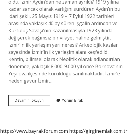
oldu. İzmir Aydın’dan ne zaman ayrıldı? 1919 yılına
kadar sancak olarak varlığını sürdüren Aydın’ın bu
idari şekli, 25 Mayıs 1919 – 7 Eylül 1922 tarihleri ​​
arasında yaklaşık 40 ay süren işgalin ardından ve
Kurtuluş Savaşı’nın kazanılmasıyla 1923 yılında
değişerek bağımsız bir vilayet haline gelmiştir.
İzmir’in ilk yerleşim yeri neresi? Arkeolojik kazılar
sayesinde İzmir’in ilk yerleşim alanı keşfedildi.
Kentin, bilimsel olarak Neolitik olarak adlandırılan
dönemde, yaklaşık 8.000-9.000 yıl önce Bornova’nın
Yeşilova ilçesinde kurulduğu sanılmaktadır. İzmir’e
neden gavur İzmir…
İZmir
Devamını okuyun
Yorum Bırak
Eskiden
Nereye
Bağlıydı
https://www.bayrakforum.com
https://girginemlak.com.tr