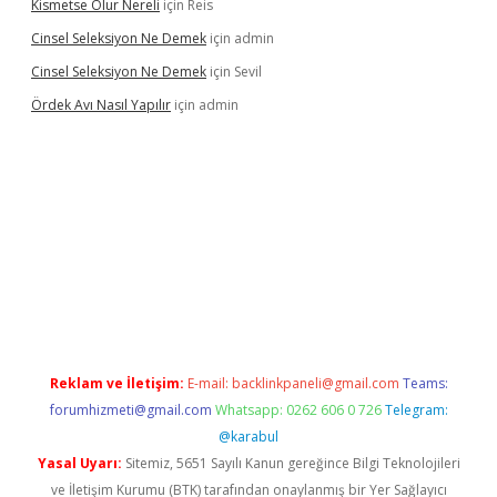
Kismetse Olur Nereli
için
Reis
Cinsel Seleksiyon Ne Demek
için
admin
Cinsel Seleksiyon Ne Demek
için
Sevil
Ördek Avı Nasıl Yapılır
için
admin
bet giriş
Reklam ve İletişim:
E-mail:
backlinkpaneli@gmail.com
Teams:
forumhizmeti@gmail.com
Whatsapp: 0262 606 0 726
Telegram:
@karabul
Yasal Uyarı:
Sitemiz, 5651 Sayılı Kanun gereğince Bilgi Teknolojileri
ve İletişim Kurumu (BTK) tarafından onaylanmış bir Yer Sağlayıcı