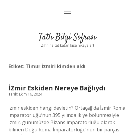
menüyü
Anasayfa
aç
Gizlilik Politikası
Tatlı Bilgi Sofrası
Yasal Uyarı
Zihnine tat katan kısa hikayeler!
Hakkımızda
Etiket:
Timur İzmiri kimden aldı
İZmir Eskiden Nereye Bağlıydı
Tarih: Ekim 16, 2024
İzmir eskiden hangi devletin? Ortaçağ’da İzmir Roma
İmparatorluğu’nun 395 yılında ikiye bölünmesiyle
İzmir, günümüzde Bizans İmparatorluğu olarak
bilinen Doğu Roma İmparatorluğu’nun bir parçası