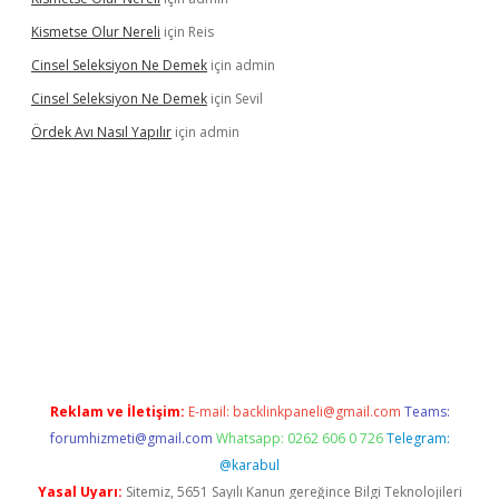
Kismetse Olur Nereli
için
Reis
Cinsel Seleksiyon Ne Demek
için
admin
Cinsel Seleksiyon Ne Demek
için
Sevil
Ördek Avı Nasıl Yapılır
için
admin
iriş
Reklam ve İletişim:
E-mail:
backlinkpaneli@gmail.com
Teams:
forumhizmeti@gmail.com
Whatsapp: 0262 606 0 726
Telegram:
@karabul
Yasal Uyarı:
Sitemiz, 5651 Sayılı Kanun gereğince Bilgi Teknolojileri