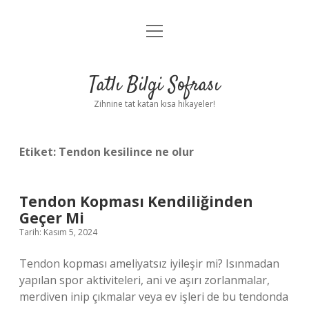
menüyü
Anasayfa
aç
Gizlilik Politikası
Tatlı Bilgi Sofrası
Yasal Uyarı
Zihnine tat katan kısa hikayeler!
Hakkımızda
Etiket:
Tendon kesilince ne olur
Tendon Kopması Kendiliğinden
Geçer Mi
Tarih: Kasım 5, 2024
Tendon kopması ameliyatsız iyileşir mi? Isınmadan
yapılan spor aktiviteleri, ani ve aşırı zorlanmalar,
merdiven inip çıkmalar veya ev işleri de bu tendonda