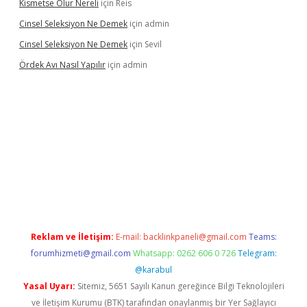
Kismetse Olur Nereli
için
Reis
Cinsel Seleksiyon Ne Demek
için
admin
Cinsel Seleksiyon Ne Demek
için
Sevil
Ördek Avı Nasıl Yapılır
için
admin
iriş
Reklam ve İletişim:
E-mail:
backlinkpaneli@gmail.com
Teams:
forumhizmeti@gmail.com
Whatsapp: 0262 606 0 726
Telegram:
@karabul
Yasal Uyarı:
Sitemiz, 5651 Sayılı Kanun gereğince Bilgi Teknolojileri
ve İletişim Kurumu (BTK) tarafından onaylanmış bir Yer Sağlayıcı