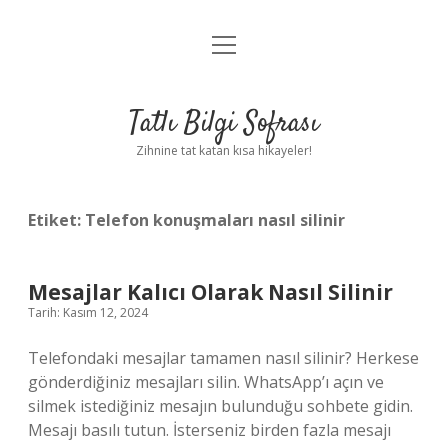
menüyü
Anasayfa
aç
Gizlilik Politikası
Tatlı Bilgi Sofrası
Yasal Uyarı
Zihnine tat katan kısa hikayeler!
Hakkımızda
Etiket:
Telefon konuşmaları nasıl silinir
Mesajlar Kalıcı Olarak Nasıl Silinir
Tarih: Kasım 12, 2024
Telefondaki mesajlar tamamen nasıl silinir? Herkese
gönderdiğiniz mesajları silin. WhatsApp’ı açın ve
silmek istediğiniz mesajın bulunduğu sohbete gidin.
Mesajı basılı tutun. İsterseniz birden fazla mesajı