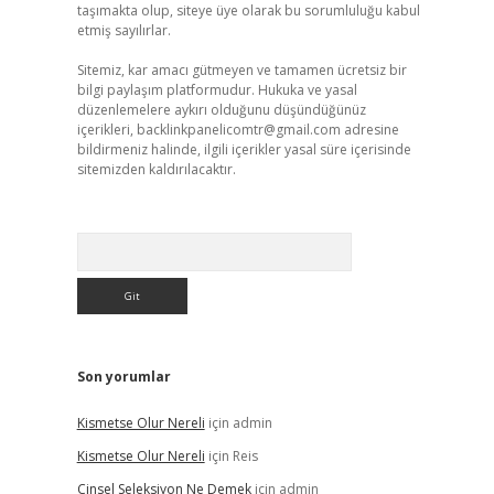
taşımakta olup, siteye üye olarak bu sorumluluğu kabul
etmiş sayılırlar.
Sitemiz, kar amacı gütmeyen ve tamamen ücretsiz bir
bilgi paylaşım platformudur. Hukuka ve yasal
düzenlemelere aykırı olduğunu düşündüğünüz
içerikleri,
backlinkpanelicomtr@gmail.com
adresine
bildirmeniz halinde, ilgili içerikler yasal süre içerisinde
sitemizden kaldırılacaktır.
Arama
Son yorumlar
Kismetse Olur Nereli
için
admin
Kismetse Olur Nereli
için
Reis
Cinsel Seleksiyon Ne Demek
için
admin