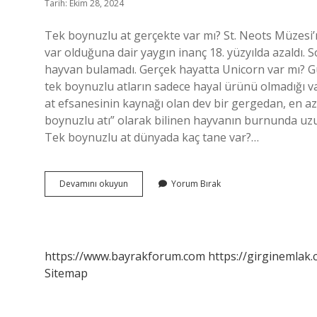
Tarih: Ekim 28, 2024
Tek boynuzlu at gerçekte var mı? St. Neots Müzesi’
var olduğuna dair yaygın inanç 18. yüzyılda azaldı. 
hayvan bulamadı. Gerçek hayatta Unicorn var mı? G
tek boynuzlu atların sadece hayal ürünü olmadığı v
at efsanesinin kaynağı olan dev bir gergedan, en az 
boynuzlu atı” olarak bilinen hayvanın burnunda uzu
Tek boynuzlu at dünyada kaç tane var?…
Gerçek
Devamını okuyun
Yorum Bırak
Hayatta
Tek
Boynuzlu
At
Var
https://www.bayrakforum.com
https://girginemlak.
Mıdır
Sitemap