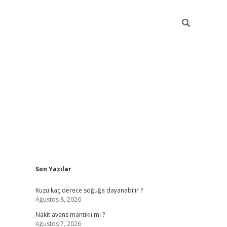
Sidebar
Son Yazılar
ilbet giriş
Kuzu kaç derece soğuğa dayanabilir ?
Ağustos 8, 2026
Nakit avans mantıklı mı ?
Ağustos 7, 2026