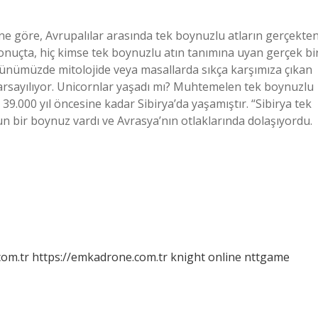
ne göre, Avrupalılar arasında tek boynuzlu atların gerçekte
Sonuçta, hiç kimse tek boynuzlu atın tanımına uyan gerçek bi
ünümüzde mitolojide veya masallarda sıkça karşımıza çıkan
arsayılıyor. Unicornlar yaşadı mı? Muhtemelen tek boynuzlu
39.000 yıl öncesine kadar Sibirya’da yaşamıştır. “Sibirya tek
n bir boynuz vardı ve Avrasya’nın otlaklarında dolaşıyordu.
com.tr
https://emkadrone.com.tr
knight online
nttgame