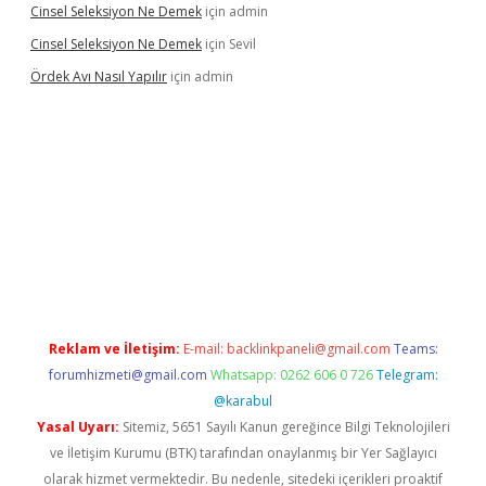
Cinsel Seleksiyon Ne Demek
için
admin
Cinsel Seleksiyon Ne Demek
için
Sevil
Ördek Avı Nasıl Yapılır
için
admin
iriş
Reklam ve İletişim:
E-mail:
backlinkpaneli@gmail.com
Teams:
forumhizmeti@gmail.com
Whatsapp: 0262 606 0 726
Telegram:
@karabul
Yasal Uyarı:
Sitemiz, 5651 Sayılı Kanun gereğince Bilgi Teknolojileri
ve İletişim Kurumu (BTK) tarafından onaylanmış bir Yer Sağlayıcı
olarak hizmet vermektedir. Bu nedenle, sitedeki içerikleri proaktif