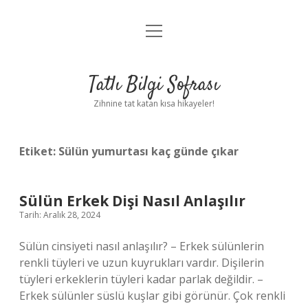
menüyü
Anasayfa
aç
Gizlilik Politikası
Tatlı Bilgi Sofrası
Yasal Uyarı
Zihnine tat katan kısa hikayeler!
Hakkımızda
Etiket:
Sülün yumurtası kaç günde çıkar
Sülün Erkek Dişi Nasıl Anlaşılır
Tarih: Aralık 28, 2024
Sülün cinsiyeti nasıl anlaşılır? – Erkek sülünlerin
renkli tüyleri ve uzun kuyrukları vardır. Dişilerin
tüyleri erkeklerin tüyleri kadar parlak değildir. –
Erkek sülünler süslü kuşlar gibi görünür. Çok renkli