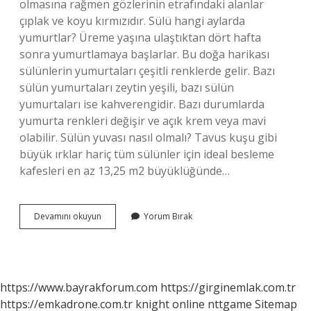
olmasına rağmen gözlerinin etrafındaki alanlar
çıplak ve koyu kırmızıdır. Sülü hangi aylarda
yumurtlar? Üreme yaşına ulaştıktan dört hafta
sonra yumurtlamaya başlarlar. Bu doğa harikası
sülünlerin yumurtaları çeşitli renklerde gelir. Bazı
sülün yumurtaları zeytin yeşili, bazı sülün
yumurtaları ise kahverengidir. Bazı durumlarda
yumurta renkleri değişir ve açık krem ​​veya mavi
olabilir. Sülün yuvası nasıl olmalı? Tavus kuşu gibi
büyük ırklar hariç tüm sülünler için ideal besleme
kafesleri en az 13,25 m2 büyüklüğünde…
Sülün
Devamını okuyun
Yorum Bırak
Erkek
Dişi
Nasıl
Anlaşılır
https://www.bayrakforum.com
https://girginemlak.com.tr
https://emkadrone.com.tr
knight online
nttgame
Sitemap