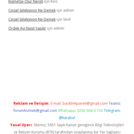
Kismetse Olur Nereli
için
Reis
Cinsel Seleksiyon Ne Demek
için
admin
Cinsel Seleksiyon Ne Demek
için
Sevil
Ördek Avı Nasıl Yapılır
için
admin
iriş
Reklam ve İletişim:
E-mail:
backlinkpaneli@gmail.com
Teams:
forumhizmeti@gmail.com
Whatsapp: 0262 606 0 726
Telegram:
@karabul
Yasal Uyarı:
Sitemiz, 5651 Sayılı Kanun gereğince Bilgi Teknolojileri
ve İletişim Kurumu (BTK) tarafından onaylanmış bir Yer Sağlayıcı