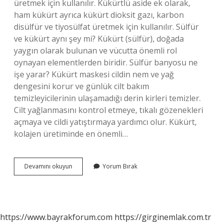
üretmek için kullanılır. Kükürtlü aside ek olarak,
ham kükürt ayrıca kükürt dioksit gazı, karbon
disülfür ve tiyosülfat üretmek için kullanılır. Sülfür
ve kükürt aynı şey mi? Kükürt (sülfür), doğada
yaygın olarak bulunan ve vücutta önemli rol
oynayan elementlerden biridir. Sülfür banyosu ne
işe yarar? Kükürt maskesi cildin nem ve yağ
dengesini korur ve günlük cilt bakım
temizleyicilerinin ulaşamadığı derin kirleri temizler.
Cilt yağlanmasını kontrol etmeye, tıkalı gözenekleri
açmaya ve cildi yatıştırmaya yardımcı olur. Kükürt,
kolajen üretiminde en önemli…
Sülfür
Devamını okuyun
Yorum Bırak
Nerelerde
Kullanılır
https://www.bayrakforum.com
https://girginemlak.com.tr