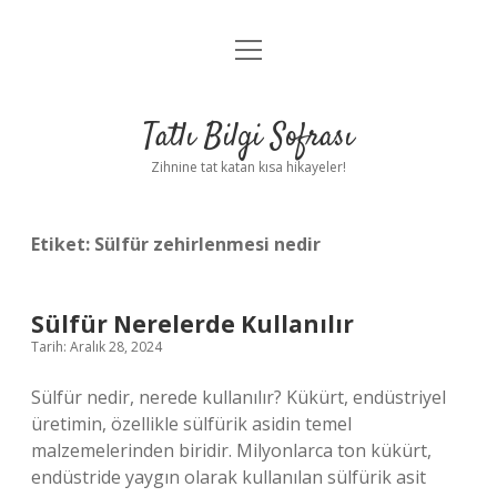
menüyü
Anasayfa
aç
Gizlilik Politikası
Tatlı Bilgi Sofrası
Yasal Uyarı
Zihnine tat katan kısa hikayeler!
Hakkımızda
Etiket:
Sülfür zehirlenmesi nedir
Sülfür Nerelerde Kullanılır
Tarih: Aralık 28, 2024
Sülfür nedir, nerede kullanılır? Kükürt, endüstriyel
üretimin, özellikle sülfürik asidin temel
malzemelerinden biridir. Milyonlarca ton kükürt,
endüstride yaygın olarak kullanılan sülfürik asit