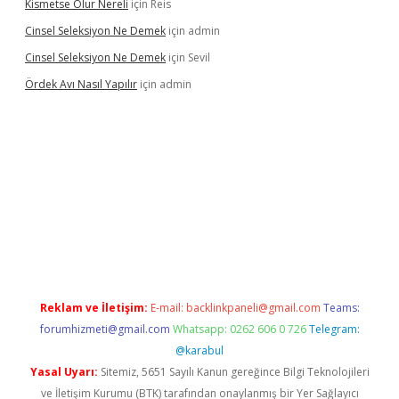
Kismetse Olur Nereli
için
Reis
Cinsel Seleksiyon Ne Demek
için
admin
Cinsel Seleksiyon Ne Demek
için
Sevil
Ördek Avı Nasıl Yapılır
için
admin
iriş
Reklam ve İletişim:
E-mail:
backlinkpaneli@gmail.com
Teams:
forumhizmeti@gmail.com
Whatsapp: 0262 606 0 726
Telegram:
@karabul
Yasal Uyarı:
Sitemiz, 5651 Sayılı Kanun gereğince Bilgi Teknolojileri
ve İletişim Kurumu (BTK) tarafından onaylanmış bir Yer Sağlayıcı