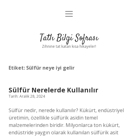
menüyü
Anasayfa
aç
Gizlilik Politikası
Tatlı Bilgi Sofrası
Yasal Uyarı
Zihnine tat katan kısa hikayeler!
Hakkımızda
Etiket:
Sülfür neye iyi gelir
Sülfür Nerelerde Kullanılır
Tarih: Aralık 28, 2024
Sülfür nedir, nerede kullanılır? Kükürt, endüstriyel
üretimin, özellikle sülfürik asidin temel
malzemelerinden biridir. Milyonlarca ton kükürt,
endüstride yaygın olarak kullanılan sülfürik asit