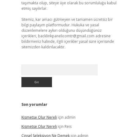
taşımakta olup, siteye üye olarak bu sorumluluğu kabul
etmiş sayılırlar.
Sitemiz, kar amacı gütmeyen ve tamamen ücretsiz bir
bilgi paylaşım platformudur. Hukuka ve yasal
düzenlemelere aykırı olduğunu düşündüğünüz
içerikleri,
backlinkpanelicomtr@gmail.com
adresine
bildirmeniz halinde, ilgili içerikler yasal süre içerisinde
sitemizden kaldırılacaktır.
Arama
Son yorumlar
Kismetse Olur Nereli
için
admin
Kismetse Olur Nereli
için
Reis
Cinsel Seleksiyon Ne Demek
için
admin