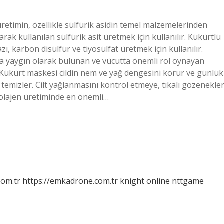
 üretimin, özellikle sülfürik asidin temel malzemelerinden
rak kullanılan sülfürik asit üretmek için kullanılır. Kükürtlü
ı, karbon disülfür ve tiyosülfat üretmek için kullanılır.
ada yaygın olarak bulunan ve vücutta önemli rol oynayan
? Kükürt maskesi cildin nem ve yağ dengesini korur ve günlük
i temizler. Cilt yağlanmasını kontrol etmeye, tıkalı gözenekler
 kolajen üretiminde en önemli…
com.tr
https://emkadrone.com.tr
knight online
nttgame