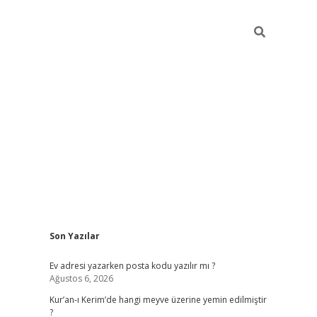
Sidebar
Son Yazılar
ilbet giriş
Ev adresi yazarken posta kodu yazılır mı ?
Ağustos 6, 2026
Kur’an-ı Kerim’de hangi meyve üzerine yemin edilmiştir
?