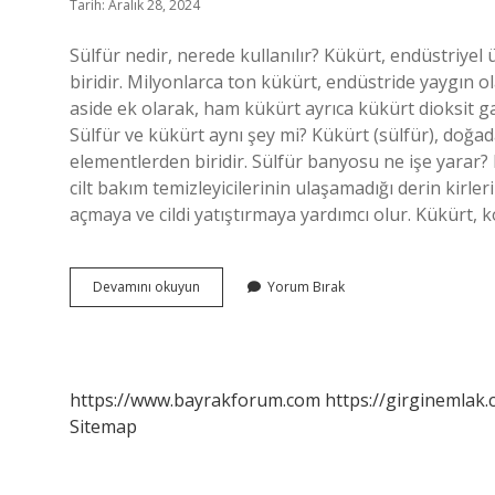
Tarih: Aralık 28, 2024
Sülfür nedir, nerede kullanılır? Kükürt, endüstriyel
biridir. Milyonlarca ton kükürt, endüstride yaygın ola
aside ek olarak, ham kükürt ayrıca kükürt dioksit gaz
Sülfür ve kükürt aynı şey mi? Kükürt (sülfür), doğ
elementlerden biridir. Sülfür banyosu ne işe yarar
cilt bakım temizleyicilerinin ulaşamadığı derin kirler
açmaya ve cildi yatıştırmaya yardımcı olur. Kükürt,
Sülfür
Devamını okuyun
Yorum Bırak
Nerelerde
Kullanılır
https://www.bayrakforum.com
https://girginemlak.
Sitemap