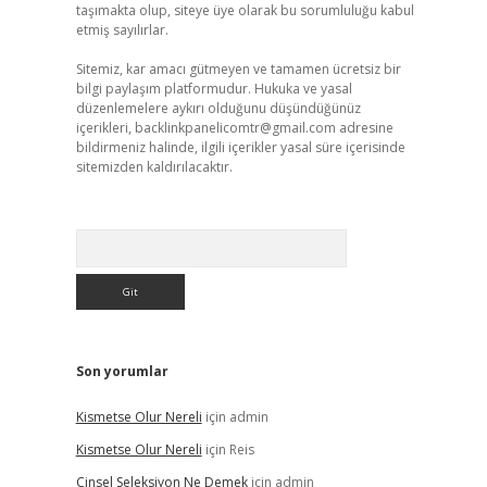
taşımakta olup, siteye üye olarak bu sorumluluğu kabul
etmiş sayılırlar.
Sitemiz, kar amacı gütmeyen ve tamamen ücretsiz bir
bilgi paylaşım platformudur. Hukuka ve yasal
düzenlemelere aykırı olduğunu düşündüğünüz
içerikleri,
backlinkpanelicomtr@gmail.com
adresine
bildirmeniz halinde, ilgili içerikler yasal süre içerisinde
sitemizden kaldırılacaktır.
Arama
Son yorumlar
Kismetse Olur Nereli
için
admin
Kismetse Olur Nereli
için
Reis
Cinsel Seleksiyon Ne Demek
için
admin