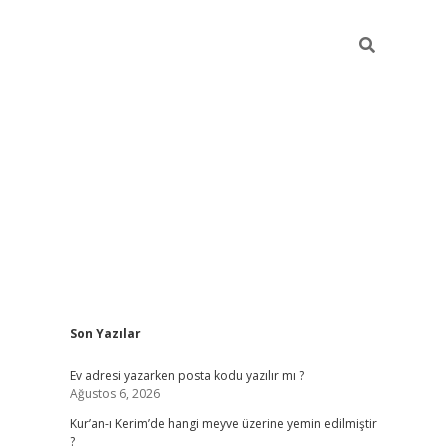
Sidebar
Son Yazılar
ilbet giriş
Ev adresi yazarken posta kodu yazılır mı ?
Ağustos 6, 2026
Kur’an-ı Kerim’de hangi meyve üzerine yemin edilmiştir
?