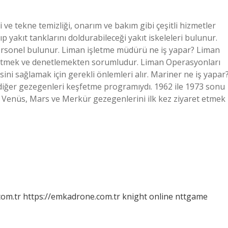
 ve tekne temizliği, onarım ve bakım gibi çeşitli hizmetler
 yakıt tanklarını doldurabileceği yakıt iskeleleri bulunur.
personel bulunur. Liman işletme müdürü ne iş yapar? Liman
etmek ve denetlemekten sorumludur. Liman Operasyonları
esini sağlamak için gerekli önlemleri alır. Mariner ne iş yapar
iğer gezegenleri keşfetme programıydı. 1962 ile 1973 sonu
, Venüs, Mars ve Merkür gezegenlerini ilk kez ziyaret etmek
com.tr
https://emkadrone.com.tr
knight online
nttgame