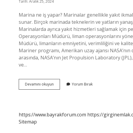
Tarih: Aralık 25, 2024
Marina ne iş yapar? Marinalar genellikle yakıt ikmali
sunar. Birçok marinada teknelerin ve yatların yanaşıp
Marinalarda ayrıca yakıt hizmetleri sağlamak için 
Operasyonları Müdürü, liman operasyonlarını yön
Müdürü, limanların emniyetini, verimliliğini ve kalit
Mariner programı, Amerikan uzay ajansı NASA’nın d
arasında, NASA’nın Jet Propulsion Laboratory (JPL)
ve…
Marina
Devamını okuyun
Yorum Bırak
Müdürü
Ne
Iş
Yapar
https://www.bayrakforum.com
https://girginemlak.
Sitemap