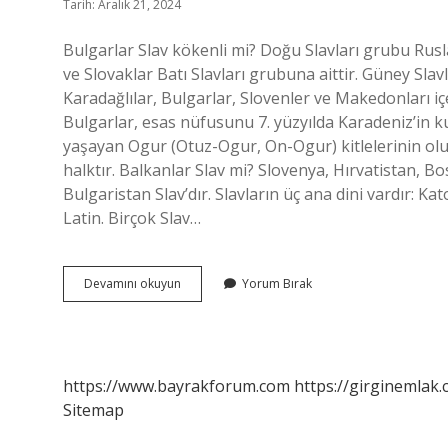
Tarih: Aralık 21, 2024
Bulgarlar Slav kökenli mi? Doğu Slavları grubu Ruslar
ve Slovaklar Batı Slavları grubuna aittir. Güney Slav
Karadağlılar, Bulgarlar, Slovenler ve Makedonları iç
Bulgarlar, esas nüfusunu 7. yüzyılda Karadeniz’in k
yaşayan Ogur (Otuz-Ogur, On-Ogur) kitlelerinin ol
halktır. Balkanlar Slav mi? Slovenya, Hırvatistan, 
Bulgaristan Slav’dır. Slavların üç ana dini vardır: Kato
Latin. Birçok Slav…
Bulgar
Devamını okuyun
Yorum Bırak
Slav
Mi
https://www.bayrakforum.com
https://girginemlak.
Sitemap