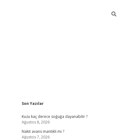
Sidebar
Son Yazılar
ilbet giriş
Kuzu kaç derece soğuğa dayanabilir ?
Ağustos 8, 2026
Nakit avans mantıklı mı ?
Ağustos 7, 2026