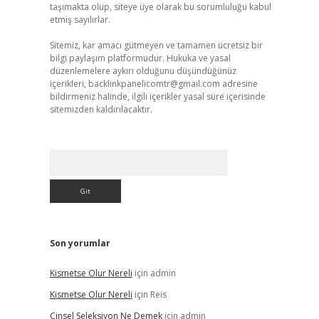
taşımakta olup, siteye üye olarak bu sorumluluğu kabul
etmiş sayılırlar.
Sitemiz, kar amacı gütmeyen ve tamamen ücretsiz bir
bilgi paylaşım platformudur. Hukuka ve yasal
düzenlemelere aykırı olduğunu düşündüğünüz
içerikleri,
backlinkpanelicomtr@gmail.com
adresine
bildirmeniz halinde, ilgili içerikler yasal süre içerisinde
sitemizden kaldırılacaktır.
Arama
Son yorumlar
Kismetse Olur Nereli
için
admin
Kismetse Olur Nereli
için
Reis
Cinsel Seleksiyon Ne Demek
için
admin