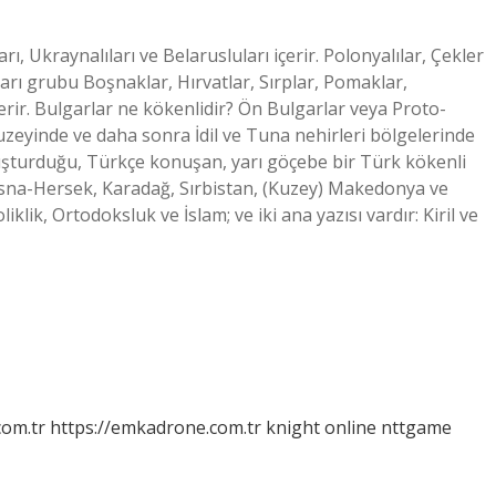
ı, Ukraynalıları ve Belarusluları içerir. Polonyalılar, Çekler
ları grubu Boşnaklar, Hırvatlar, Sırplar, Pomaklar,
erir. Bulgarlar ne kökenlidir? Ön Bulgarlar veya Proto-
uzeyinde ve daha sonra İdil ve Tuna nehirleri bölgelerinde
uşturduğu, Türkçe konuşan, yarı göçebe bir Türk kökenli
Bosna-Hersek, Karadağ, Sırbistan, (Kuzey) Makedonya ve
liklik, Ortodoksluk ve İslam; ve iki ana yazısı vardır: Kiril ve
com.tr
https://emkadrone.com.tr
knight online
nttgame