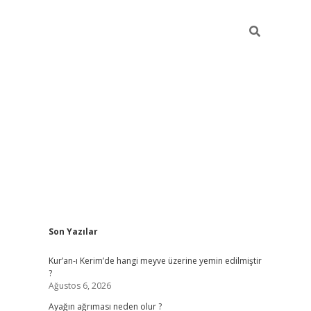
Sidebar
Son Yazılar
ilbet giriş
Kur’an-ı Kerim’de hangi meyve üzerine yemin edilmiştir
?
Ağustos 6, 2026
Ayağın ağrıması neden olur ?