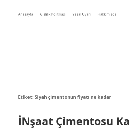
Anasayfa
Gizlilik Politikası
Yasal Uyarı
Hakkımızda
Etiket:
Siyah çimentonun fiyatı ne kadar
İNşaat Çimentosu K