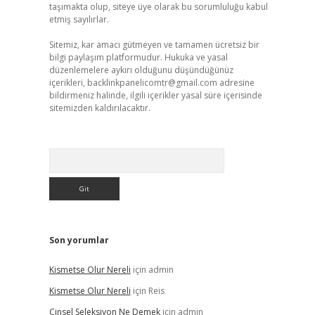
taşımakta olup, siteye üye olarak bu sorumluluğu kabul
etmiş sayılırlar.
Sitemiz, kar amacı gütmeyen ve tamamen ücretsiz bir
bilgi paylaşım platformudur. Hukuka ve yasal
düzenlemelere aykırı olduğunu düşündüğünüz
içerikleri,
backlinkpanelicomtr@gmail.com
adresine
bildirmeniz halinde, ilgili içerikler yasal süre içerisinde
sitemizden kaldırılacaktır.
Arama
Son yorumlar
Kismetse Olur Nereli
için
admin
Kismetse Olur Nereli
için
Reis
Cinsel Seleksiyon Ne Demek
için
admin