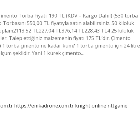
Çimento Torba Fiyatı: 190 TL (KDV – Kargo Dahil) (530 torba
Torbasını 550,00 TL fiyatıyla satın alabilirsiniz. 50 kiloluk
oplam2113,52 TL227,04 TL376,14 TL228,43 TL4 25 kiloluk
er. Talep ettiğiniz malzemenin fiyatı 175 TL’dir. Çimento
 1 torba çimento ne kadar kum? 1 torba çimento için 24 litre
 ölçüm şeklidir. Yani 1 kürek çimento…
com.tr
https://emkadrone.com.tr
knight online
nttgame