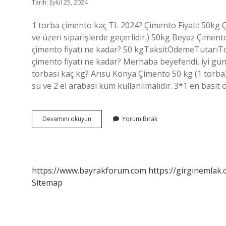
Tarih: Eylül 25, 2024
1 torba çimento kaç TL 2024? Çimento Fiyatı: 50kg 
ve üzeri siparişlerde geçerlidir.) 50kg Beyaz Çimento 
çimento fiyatı ne kadar? 50 kgTaksitÖdemeTutarıT
çimento fiyatı ne kadar? Merhaba beyefendi, iyi günl
torbası kaç kg? Arısu Konya Çimento 50 kg (1 torba)
su ve 2 el arabası kum kullanılmalıdır. 3*1 en basit
İNşaat
Devamını okuyun
Yorum Bırak
Çimentosu
Kaç
Para
https://www.bayrakforum.com
https://girginemlak.
Sitemap