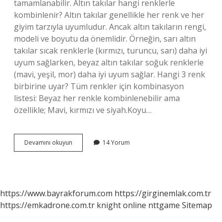
tamamlanabilir. Altın takılar hangi renklerle
kombinlenir? Altın takılar genellikle her renk ve her
giyim tarzıyla uyumludur. Ancak altın takıların rengi,
modeli ve boyutu da önemlidir. Örneğin, sarı altın
takılar sıcak renklerle (kırmızı, turuncu, sarı) daha iyi
uyum sağlarken, beyaz altın takılar soğuk renklerle
(mavi, yeşil, mor) daha iyi uyum sağlar. Hangi 3 renk
birbirine uyar? Tüm renkler için kombinasyon
listesi: Beyaz her renkle kombinlenebilir ama
özellikle; Mavi, kırmızı ve siyah.Koyu…
Altın
Devamını okuyun
14 Yorum
Rengi
Ile
Hangi
Renk
Uyumlu
https://www.bayrakforum.com
https://girginemlak.com.tr
https://emkadrone.com.tr
knight online
nttgame
Sitemap