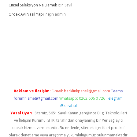
Cinsel Seleksiyon Ne Demek
için
Sevil
Ördek Avı Nasıl Yapılır
için
admin
iriş
Reklam ve İletişim:
E-mail:
backlinkpaneli@gmail.com
Teams:
forumhizmeti@gmail.com
Whatsapp: 0262 606 0 726
Telegram:
@karabul
Yasal Uyarı:
Sitemiz, 5651 Sayılı Kanun gereğince Bilgi Teknolojileri
ve İletişim Kurumu (BTK) tarafından onaylanmış bir Yer Sağlayıcı
olarak hizmet vermektedir. Bu nedenle, sitedeki içerikleri proaktif
olarak denetleme veya araştırma yükümlülüğümüz bulunmamaktadır.