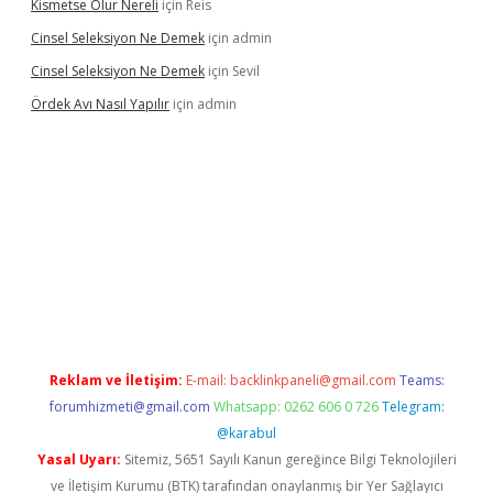
Kismetse Olur Nereli
için
Reis
Cinsel Seleksiyon Ne Demek
için
admin
Cinsel Seleksiyon Ne Demek
için
Sevil
Ördek Avı Nasıl Yapılır
için
admin
iriş
Reklam ve İletişim:
E-mail:
backlinkpaneli@gmail.com
Teams:
forumhizmeti@gmail.com
Whatsapp: 0262 606 0 726
Telegram:
@karabul
Yasal Uyarı:
Sitemiz, 5651 Sayılı Kanun gereğince Bilgi Teknolojileri
ve İletişim Kurumu (BTK) tarafından onaylanmış bir Yer Sağlayıcı