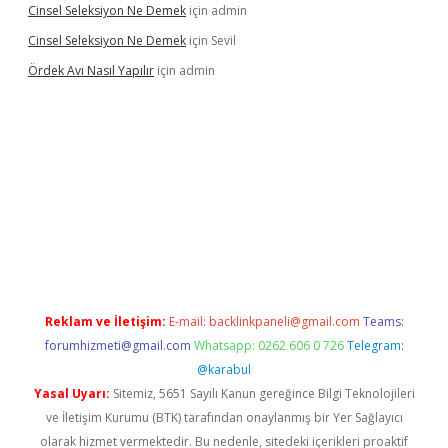
Cinsel Seleksiyon Ne Demek
için
admin
Cinsel Seleksiyon Ne Demek
için
Sevil
Ördek Avı Nasıl Yapılır
için
admin
iriş
Reklam ve İletişim:
E-mail:
backlinkpaneli@gmail.com
Teams:
forumhizmeti@gmail.com
Whatsapp: 0262 606 0 726
Telegram:
@karabul
Yasal Uyarı:
Sitemiz, 5651 Sayılı Kanun gereğince Bilgi Teknolojileri
ve İletişim Kurumu (BTK) tarafından onaylanmış bir Yer Sağlayıcı
olarak hizmet vermektedir. Bu nedenle, sitedeki içerikleri proaktif