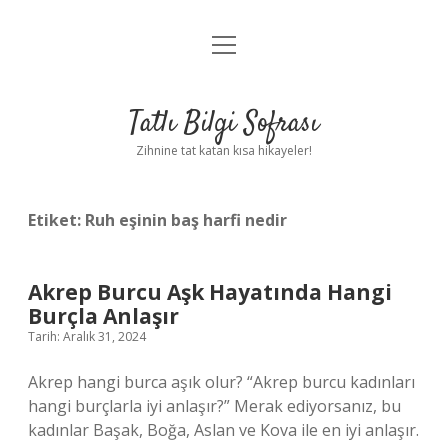
menüyü
Anasayfa
aç
Gizlilik Politikası
Tatlı Bilgi Sofrası
Yasal Uyarı
Zihnine tat katan kısa hikayeler!
Hakkımızda
Etiket:
Ruh eşinin baş harfi nedir
Akrep Burcu Aşk Hayatında Hangi
Burçla Anlaşır
Tarih: Aralık 31, 2024
Akrep hangi burca aşık olur? “Akrep burcu kadınları
hangi burçlarla iyi anlaşır?” Merak ediyorsanız, bu
kadınlar Başak, Boğa, Aslan ve Kova ile en iyi anlaşır.