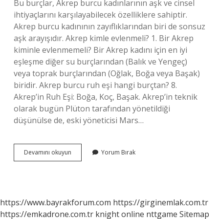
Bu burçlar, Akrep burcu kadınlarının aşk ve cinsel
ihtiyaçlarını karşılayabilecek özelliklere sahiptir.
Akrep burcu kadınının zayıflıklarından biri de sonsuz
aşk arayışıdır. Akrep kimle evlenmeli? 1. Bir Akrep
kiminle evlenmemeli? Bir Akrep kadını için en iyi
eşleşme diğer su burçlarından (Balık ve Yengeç)
veya toprak burçlarından (Oğlak, Boğa veya Başak)
biridir. Akrep burcu ruh eşi hangi burçtan? 8.
Akrep’in Ruh Eşi: Boğa, Koç, Başak. Akrep’in teknik
olarak bugün Plüton tarafından yönetildiği
düşünülse de, eski yöneticisi Mars…
Akrep
Devamını okuyun
Yorum Bırak
Burcu
Aşk
Hayatında
Hangi
Burçla
https://www.bayrakforum.com
https://girginemlak.com.tr
Anlaşır
https://emkadrone.com.tr
knight online
nttgame
Sitemap