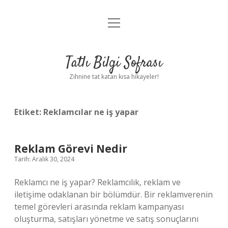
menüyü
Anasayfa
aç
Gizlilik Politikası
Tatlı Bilgi Sofrası
Yasal Uyarı
Zihnine tat katan kısa hikayeler!
Hakkımızda
Etiket:
Reklamcılar ne iş yapar
Reklam Görevi Nedir
Tarih: Aralık 30, 2024
Reklamcı ne iş yapar? Reklamcılık, reklam ve
iletişime odaklanan bir bölümdür. Bir reklamverenin
temel görevleri arasında reklam kampanyası
oluşturma, satışları yönetme ve satış sonuçlarını