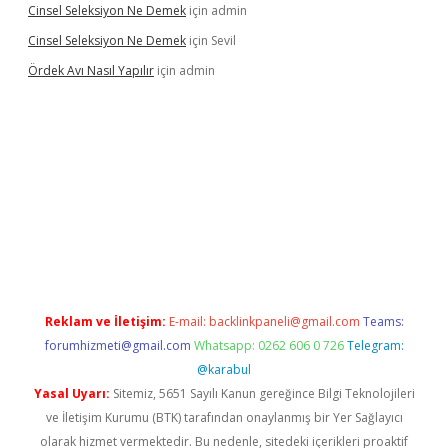
Cinsel Seleksiyon Ne Demek
için
admin
Cinsel Seleksiyon Ne Demek
için
Sevil
Ördek Avı Nasıl Yapılır
için
admin
iriş
Reklam ve İletişim:
E-mail:
backlinkpaneli@gmail.com
Teams:
forumhizmeti@gmail.com
Whatsapp: 0262 606 0 726
Telegram:
@karabul
Yasal Uyarı:
Sitemiz, 5651 Sayılı Kanun gereğince Bilgi Teknolojileri
ve İletişim Kurumu (BTK) tarafından onaylanmış bir Yer Sağlayıcı
olarak hizmet vermektedir. Bu nedenle, sitedeki içerikleri proaktif