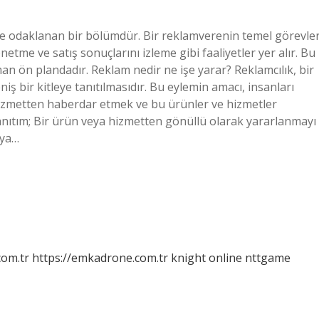
ime odaklanan bir bölümdür. Bir reklamverenin temel görevler
tme ve satış sonuçlarını izleme gibi faaliyetler yer alır. Bu
aman ön plandadır. Reklam nedir ne işe yarar? Reklamcılık, bir
ş bir kitleye tanıtılmasıdır. Bu eylemin amacı, insanları
 hizmetten haberdar etmek ve bu ürünler ve hizmetler
anıtım; Bir ürün veya hizmetten gönüllü olarak yararlanmayı
eya…
com.tr
https://emkadrone.com.tr
knight online
nttgame