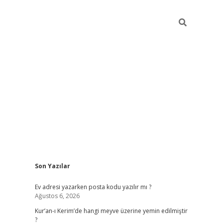
Sidebar
Son Yazılar
ilbet giriş
Ev adresi yazarken posta kodu yazılır mı ?
Ağustos 6, 2026
Kur’an-ı Kerim’de hangi meyve üzerine yemin edilmiştir
?