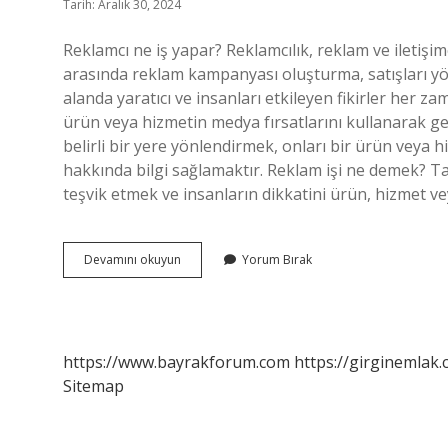
Tarih: Aralık 30, 2024
Reklamcı ne iş yapar? Reklamcılık, reklam ve iletiş
arasında reklam kampanyası oluşturma, satışları yöne
alanda yaratıcı ve insanları etkileyen fikirler her z
ürün veya hizmetin medya fırsatlarını kullanarak geni
belirli bir yere yönlendirmek, onları bir ürün veya
hakkında bilgi sağlamaktır. Reklam işi ne demek? T
teşvik etmek ve insanların dikkatini ürün, hizmet v
Reklam
Devamını okuyun
Yorum Bırak
Görevi
Nedir
https://www.bayrakforum.com
https://girginemlak.
Sitemap