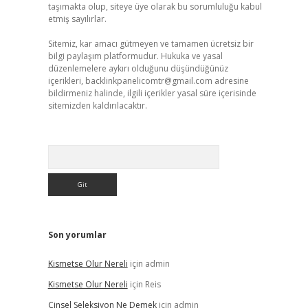
taşımakta olup, siteye üye olarak bu sorumluluğu kabul
etmiş sayılırlar.
Sitemiz, kar amacı gütmeyen ve tamamen ücretsiz bir
bilgi paylaşım platformudur. Hukuka ve yasal
düzenlemelere aykırı olduğunu düşündüğünüz
içerikleri,
backlinkpanelicomtr@gmail.com
adresine
bildirmeniz halinde, ilgili içerikler yasal süre içerisinde
sitemizden kaldırılacaktır.
Arama
Son yorumlar
Kismetse Olur Nereli
için
admin
Kismetse Olur Nereli
için
Reis
Cinsel Seleksiyon Ne Demek
için
admin