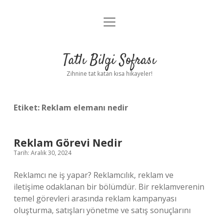
menüyü
Anasayfa
aç
Gizlilik Politikası
Tatlı Bilgi Sofrası
Yasal Uyarı
Zihnine tat katan kısa hikayeler!
Hakkımızda
Etiket:
Reklam elemanı nedir
Reklam Görevi Nedir
Tarih: Aralık 30, 2024
Reklamcı ne iş yapar? Reklamcılık, reklam ve
iletişime odaklanan bir bölümdür. Bir reklamverenin
temel görevleri arasında reklam kampanyası
oluşturma, satışları yönetme ve satış sonuçlarını