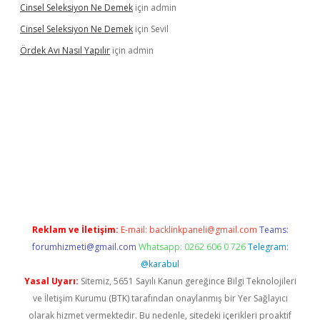
Cinsel Seleksiyon Ne Demek
için
admin
Cinsel Seleksiyon Ne Demek
için
Sevil
Ördek Avı Nasıl Yapılır
için
admin
iriş
Reklam ve İletişim:
E-mail:
backlinkpaneli@gmail.com
Teams:
forumhizmeti@gmail.com
Whatsapp: 0262 606 0 726
Telegram:
@karabul
Yasal Uyarı:
Sitemiz, 5651 Sayılı Kanun gereğince Bilgi Teknolojileri
ve İletişim Kurumu (BTK) tarafından onaylanmış bir Yer Sağlayıcı
olarak hizmet vermektedir. Bu nedenle, sitedeki içerikleri proaktif