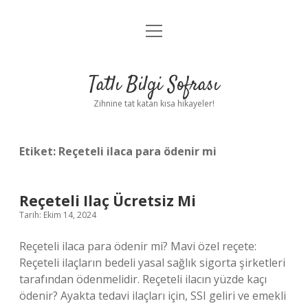
menüyü
Anasayfa
aç
Gizlilik Politikası
Tatlı Bilgi Sofrası
Yasal Uyarı
Zihnine tat katan kısa hikayeler!
Hakkımızda
Etiket:
Reçeteli ilaca para ödenir mi
Reçeteli Ilaç Ücretsiz Mi
Tarih: Ekim 14, 2024
Reçeteli ilaca para ödenir mi? Mavi özel reçete:
Reçeteli ilaçların bedeli yasal sağlık sigorta şirketleri
tarafından ödenmelidir. Reçeteli ilacın yüzde kaçı
ödenir? Ayakta tedavi ilaçları için, SSI geliri ve emekli