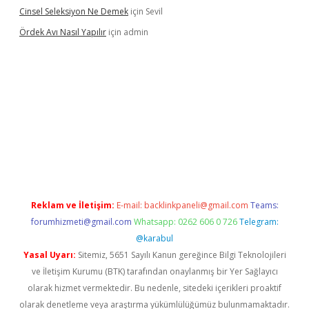
Cinsel Seleksiyon Ne Demek
için
Sevil
Ördek Avı Nasıl Yapılır
için
admin
iriş
Reklam ve İletişim:
E-mail:
backlinkpaneli@gmail.com
Teams:
forumhizmeti@gmail.com
Whatsapp: 0262 606 0 726
Telegram:
@karabul
Yasal Uyarı:
Sitemiz, 5651 Sayılı Kanun gereğince Bilgi Teknolojileri
ve İletişim Kurumu (BTK) tarafından onaylanmış bir Yer Sağlayıcı
olarak hizmet vermektedir. Bu nedenle, sitedeki içerikleri proaktif
olarak denetleme veya araştırma yükümlülüğümüz bulunmamaktadır.