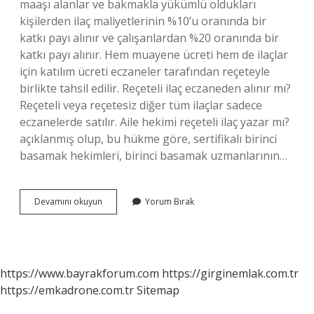
maaşı alanlar ve bakmakla yükümlü oldukları
kişilerden ilaç maliyetlerinin %10’u oranında bir
katkı payı alınır ve çalışanlardan %20 oranında bir
katkı payı alınır. Hem muayene ücreti hem de ilaçlar
için katılım ücreti eczaneler tarafından reçeteyle
birlikte tahsil edilir. Reçeteli ilaç eczaneden alınır mı?
Reçeteli veya reçetesiz diğer tüm ilaçlar sadece
eczanelerde satılır. Aile hekimi reçeteli ilaç yazar mı?
açıklanmış olup, bu hükme göre, sertifikalı birinci
basamak hekimleri, birinci basamak uzmanlarının…
Reçeteli
Devamını okuyun
Yorum Bırak
Ilaç
Ücretsiz
Mi
https://www.bayrakforum.com
https://girginemlak.com.tr
https://emkadrone.com.tr
Sitemap