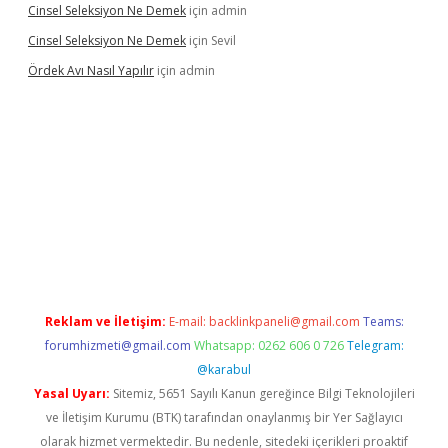
Cinsel Seleksiyon Ne Demek
için
admin
Cinsel Seleksiyon Ne Demek
için
Sevil
Ördek Avı Nasıl Yapılır
için
admin
iriş
Reklam ve İletişim:
E-mail:
backlinkpaneli@gmail.com
Teams:
forumhizmeti@gmail.com
Whatsapp: 0262 606 0 726
Telegram:
@karabul
Yasal Uyarı:
Sitemiz, 5651 Sayılı Kanun gereğince Bilgi Teknolojileri
ve İletişim Kurumu (BTK) tarafından onaylanmış bir Yer Sağlayıcı
olarak hizmet vermektedir. Bu nedenle, sitedeki içerikleri proaktif