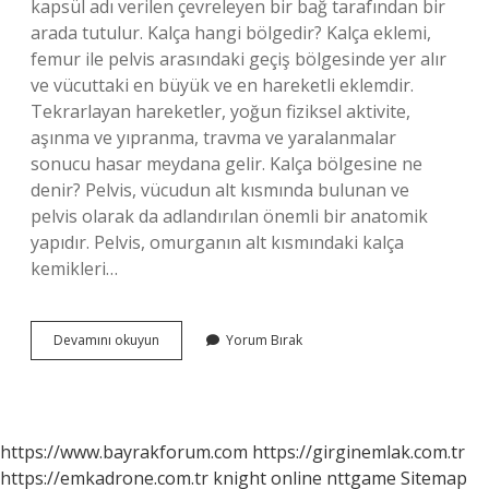
kapsül adı verilen çevreleyen bir bağ tarafından bir
arada tutulur. Kalça hangi bölgedir? Kalça eklemi,
femur ile pelvis arasındaki geçiş bölgesinde yer alır
ve vücuttaki en büyük ve en hareketli eklemdir.
Tekrarlayan hareketler, yoğun fiziksel aktivite,
aşınma ve yıpranma, travma ve yaralanmalar
sonucu hasar meydana gelir. Kalça bölgesine ne
denir? Pelvis, vücudun alt kısmında bulunan ve
pelvis olarak da adlandırılan önemli bir anatomik
yapıdır. Pelvis, omurganın alt kısmındaki kalça
kemikleri…
Kalça
Devamını okuyun
Yorum Bırak
Bölgesi
Ne
Demek
https://www.bayrakforum.com
https://girginemlak.com.tr
https://emkadrone.com.tr
knight online
nttgame
Sitemap