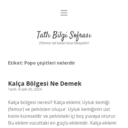
menüyü
Anasayfa
aç
Gizlilik Politikası
Tatlı Bilgi Sofrası
Yasal Uyarı
Zihnine tat katan kısa hikayeler!
Hakkımızda
Etiket:
Popo çeşitleri nelerdir
Kalça Bölgesi Ne Demek
Tarih: Aralık 30, 2024
Kalça bölgesi neresi? Kalça eklemi; Uyluk kemiği
(femur) ve pelvisten oluşur. Uyluk kemiğinin üst
kısmı küreseldir ve pelvisteki içi boş yuvaya oturur.
Bu eklem vücuttaki en güçlü eklemdir. Kalça eklemi