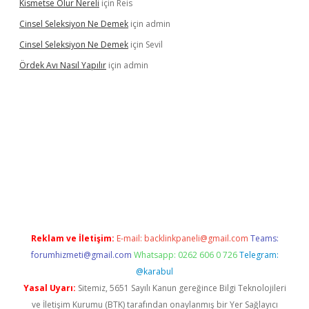
Kismetse Olur Nereli
için
Reis
Cinsel Seleksiyon Ne Demek
için
admin
Cinsel Seleksiyon Ne Demek
için
Sevil
Ördek Avı Nasıl Yapılır
için
admin
iriş
Reklam ve İletişim:
E-mail:
backlinkpaneli@gmail.com
Teams:
forumhizmeti@gmail.com
Whatsapp: 0262 606 0 726
Telegram:
@karabul
Yasal Uyarı:
Sitemiz, 5651 Sayılı Kanun gereğince Bilgi Teknolojileri
ve İletişim Kurumu (BTK) tarafından onaylanmış bir Yer Sağlayıcı