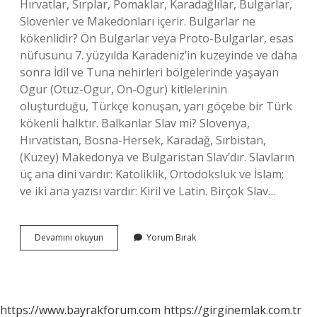
Hırvatlar, Sırplar, Pomaklar, Karadağlılar, Bulgarlar,
Slovenler ve Makedonları içerir. Bulgarlar ne
kökenlidir? Ön Bulgarlar veya Proto-Bulgarlar, esas
nüfusunu 7. yüzyılda Karadeniz’in kuzeyinde ve daha
sonra İdil ve Tuna nehirleri bölgelerinde yaşayan
Ogur (Otuz-Ogur, On-Ogur) kitlelerinin
oluşturduğu, Türkçe konuşan, yarı göçebe bir Türk
kökenli halktır. Balkanlar Slav mi? Slovenya,
Hırvatistan, Bosna-Hersek, Karadağ, Sırbistan,
(Kuzey) Makedonya ve Bulgaristan Slav’dır. Slavların
üç ana dini vardır: Katoliklik, Ortodoksluk ve İslam;
ve iki ana yazısı vardır: Kiril ve Latin. Birçok Slav…
Bulgar
Devamını okuyun
Yorum Bırak
Slav
Mi
https://www.bayrakforum.com
https://girginemlak.com.tr