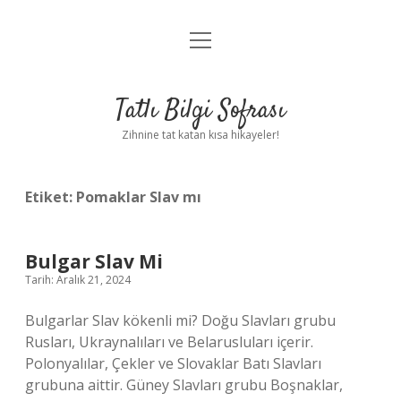
menüyü
Anasayfa
aç
Gizlilik Politikası
Tatlı Bilgi Sofrası
Yasal Uyarı
Zihnine tat katan kısa hikayeler!
Hakkımızda
Etiket:
Pomaklar Slav mı
Bulgar Slav Mi
Tarih: Aralık 21, 2024
Bulgarlar Slav kökenli mi? Doğu Slavları grubu
Rusları, Ukraynalıları ve Belarusluları içerir.
Polonyalılar, Çekler ve Slovaklar Batı Slavları
grubuna aittir. Güney Slavları grubu Boşnaklar,