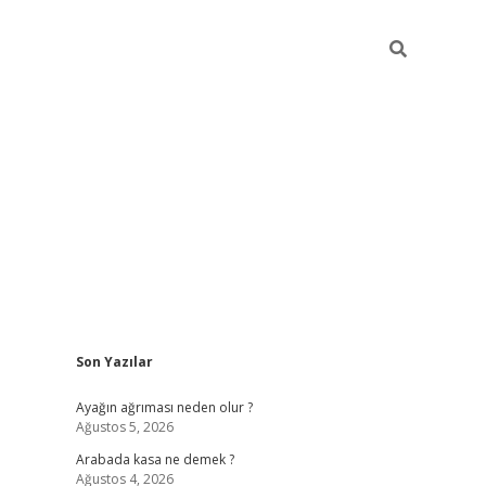
Sidebar
Son Yazılar
ilbet giriş
Ayağın ağrıması neden olur ?
Ağustos 5, 2026
Arabada kasa ne demek ?
Ağustos 4, 2026