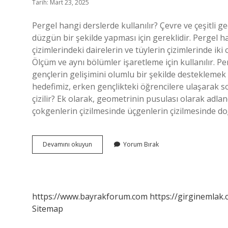
Tarih: Mart 23, 2025
Pergel hangi derslerde kullanılır? Çevre ve çeşitli ge
düzgün bir şekilde yapması için gereklidir. Pergel ha
çizimlerindeki dairelerin ve tüylerin çizimlerinde iki
Ölçüm ve aynı bölümler işaretleme için kullanılır. P
gençlerin gelişimini olumlu bir şekilde desteklemek i
hedefimiz, erken gençlikteki öğrencilere ulaşarak s
çizilir? Ek olarak, geometrinin pusulası olarak adlan
çokgenlerin çizilmesinde üçgenlerin çizilmesinde do
Pergel
Devamını okuyun
Yorum Bırak
Hangi
Derste
Kullanılır
https://www.bayrakforum.com
https://girginemlak.
Sitemap