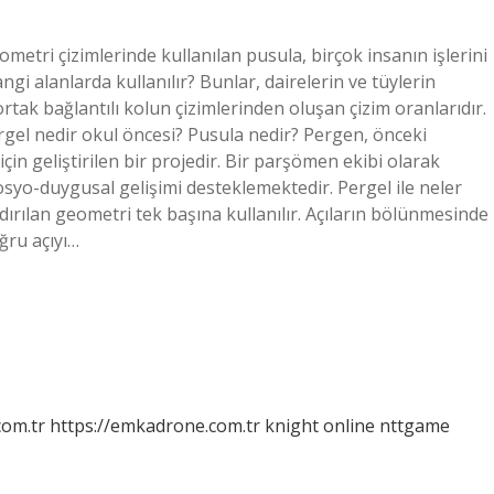
ometri çizimlerinde kullanılan pusula, birçok insanın işlerini
ngi alanlarda kullanılır? Bunlar, dairelerin ve tüylerin
 ortak bağlantılı kolun çizimlerinden oluşan çizim oranlarıdır.
ergel nedir okul öncesi? Pusula nedir? Pergen, önceki
çin geliştirilen bir projedir. Bir parşömen ekibi olarak
osyo-duygusal gelişimi desteklemektedir. Pergel ile neler
dırılan geometri tek başına kullanılır. Açıların bölünmesinde
ğru açıyı…
com.tr
https://emkadrone.com.tr
knight online
nttgame