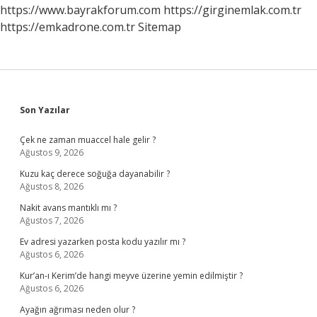
https://www.bayrakforum.com
https://girginemlak.com.tr
https://emkadrone.com.tr
Sitemap
Sidebar
Son Yazılar
Çek ne zaman muaccel hale gelir ?
Ağustos 9, 2026
Kuzu kaç derece soğuğa dayanabilir ?
Ağustos 8, 2026
Nakit avans mantıklı mı ?
Ağustos 7, 2026
Ev adresi yazarken posta kodu yazılır mı ?
Ağustos 6, 2026
Kur’an-ı Kerim’de hangi meyve üzerine yemin edilmiştir ?
Ağustos 6, 2026
Ayağın ağrıması neden olur ?