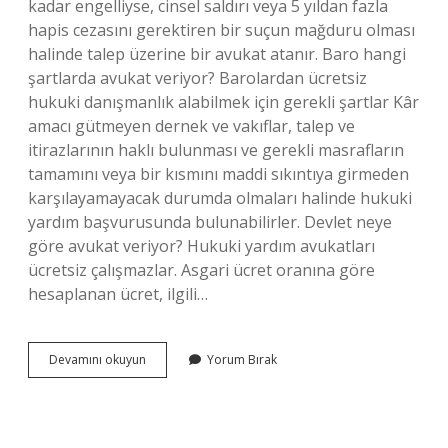
kadar engelliyse, cinsel saldırı veya 5 yıldan fazla
hapis cezasını gerektiren bir suçun mağduru olması
halinde talep üzerine bir avukat atanır. Baro hangi
şartlarda avukat veriyor? Barolardan ücretsiz
hukuki danışmanlık alabilmek için gerekli şartlar Kâr
amacı gütmeyen dernek ve vakıflar, talep ve
itirazlarının haklı bulunması ve gerekli masrafların
tamamını veya bir kısmını maddi sıkıntıya girmeden
karşılayamayacak durumda olmaları halinde hukuki
yardım başvurusunda bulunabilirler. Devlet neye
göre avukat veriyor? Hukuki yardım avukatları
ücretsiz çalışmazlar. Asgari ücret oranına göre
hesaplanan ücret, ilgili…
Barodan
Devamını okuyun
Yorum Bırak
Avukat
Talebi
Kimlere
Verilir