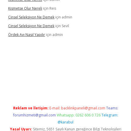
Kismetse Olur Nereli
için
Reis
Cinsel Seleksiyon Ne Demek
için
admin
Cinsel Seleksiyon Ne Demek
için
Sevil
Ördek Avı Nasıl Yapılır
için
admin
iriş
Reklam ve İletişim:
E-mail:
backlinkpaneli@gmail.com
Teams:
forumhizmeti@gmail.com
Whatsapp: 0262 606 0 726
Telegram:
@karabul
Yasal Uyarı:
Sitemiz, 5651 Sayılı Kanun gereğince Bilgi Teknolojileri