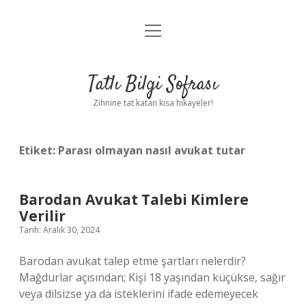
menüyü
Anasayfa
aç
Gizlilik Politikası
Tatlı Bilgi Sofrası
Yasal Uyarı
Zihnine tat katan kısa hikayeler!
Hakkımızda
Etiket:
Parası olmayan nasıl avukat tutar
Barodan Avukat Talebi Kimlere
Verilir
Tarih: Aralık 30, 2024
Barodan avukat talep etme şartları nelerdir?
Mağdurlar açısından; Kişi 18 yaşından küçükse, sağır
veya dilsizse ya da isteklerini ifade edemeyecek