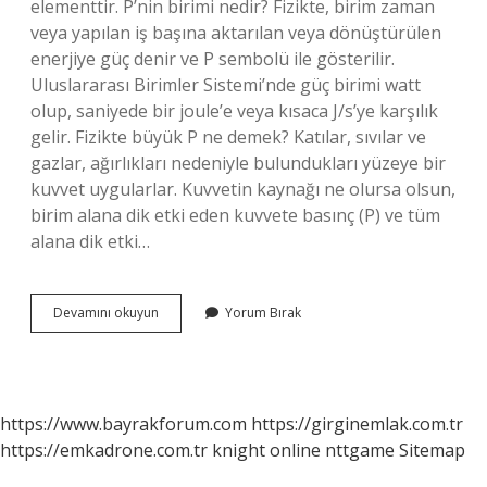
elementtir. P’nin birimi nedir? Fizikte, birim zaman
veya yapılan iş başına aktarılan veya dönüştürülen
enerjiye güç denir ve P sembolü ile gösterilir.
Uluslararası Birimler Sistemi’nde güç birimi watt
olup, saniyede bir joule’e veya kısaca J/s’ye karşılık
gelir. Fizikte büyük P ne demek? Katılar, sıvılar ve
gazlar, ağırlıkları nedeniyle bulundukları yüzeye bir
kuvvet uygularlar. Kuvvetin kaynağı ne olursa olsun,
birim alana dik etki eden kuvvete basınç (P) ve tüm
alana dik etki…
P
Devamını okuyun
Yorum Bırak
Neyin
Birimi
https://www.bayrakforum.com
https://girginemlak.com.tr
https://emkadrone.com.tr
knight online
nttgame
Sitemap