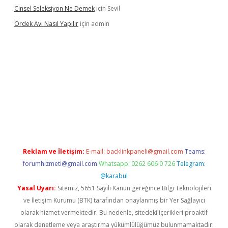
Cinsel Seleksiyon Ne Demek
için
Sevil
Ördek Avı Nasıl Yapılır
için
admin
iriş
Reklam ve İletişim:
E-mail:
backlinkpaneli@gmail.com
Teams:
forumhizmeti@gmail.com
Whatsapp: 0262 606 0 726
Telegram:
@karabul
Yasal Uyarı:
Sitemiz, 5651 Sayılı Kanun gereğince Bilgi Teknolojileri
ve İletişim Kurumu (BTK) tarafından onaylanmış bir Yer Sağlayıcı
olarak hizmet vermektedir. Bu nedenle, sitedeki içerikleri proaktif
olarak denetleme veya araştırma yükümlülüğümüz bulunmamaktadır.