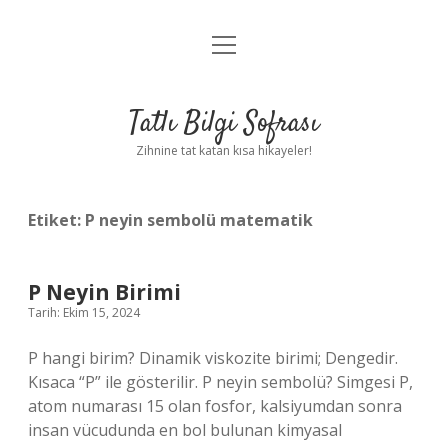
menüyü
Anasayfa
aç
Gizlilik Politikası
Tatlı Bilgi Sofrası
Yasal Uyarı
Zihnine tat katan kısa hikayeler!
Hakkımızda
Etiket:
P neyin sembolü matematik
P Neyin Birimi
Tarih: Ekim 15, 2024
P hangi birim? Dinamik viskozite birimi; Dengedir.
Kısaca “P” ile gösterilir. P neyin sembolü? Simgesi P,
atom numarası 15 olan fosfor, kalsiyumdan sonra
insan vücudunda en bol bulunan kimyasal