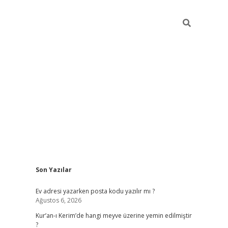
Sidebar
Son Yazılar
ilbet giriş
Ev adresi yazarken posta kodu yazılır mı ?
Ağustos 6, 2026
Kur’an-ı Kerim’de hangi meyve üzerine yemin edilmiştir
?