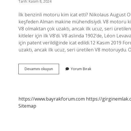
Tarih: Kasım 8, 2024
İlk benzinli motoru kim icat etti? Nikolaus August 
keşfeden Alman makine mühendisiydi. V8 motoru kim 
V8 olmaktan çok uzaktı, ancak ilk ucuz, seri üretile
kitleler için ilk V8’di. V8 aslında 1902’de, Léon Lev
için patent verildiğinde icat edildi.12 Kasım 2019 F
uzaktı, ancak ilk ucuz, seri üretilen V8 motoruydu. Ö
Benzinli
Devamını okuyun
Yorum Bırak
Motor
Kim
Icat
Etti
https://www.bayrakforum.com
https://girginemlak.
Sitemap