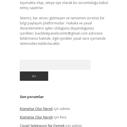
taşımakta olup, siteye üye olarak bu sorumluluğu kabul
etmiş sayılırlar.
Sitemiz, kar amacı gütmeyen ve tamamen ücretsiz bir
bilgi paylaşım platformudur. Hukuka ve yasal
düzenlemelere aykırı olduğunu düşündüğünüz
içerikleri,
backlinkpanelicomtr@gmail.com
adresine
bildirmeniz halinde, ilgili içerikler yasal süre içerisinde
sitemizden kaldırılacaktır.
Arama
Son yorumlar
Kismetse Olur Nereli
için
admin
Kismetse Olur Nereli
için
Reis
Cinsel Seleksiyon Ne Demek
için
admin