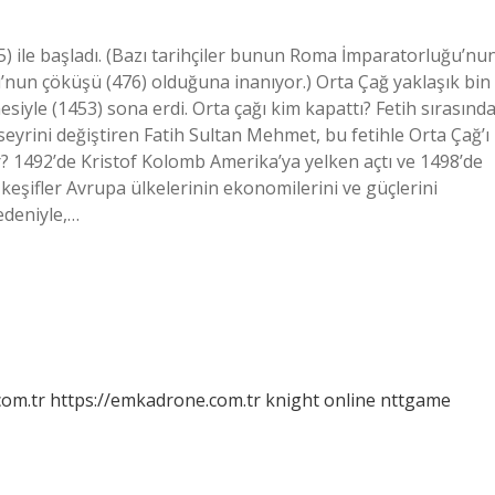
) ile başladı. (Bazı tarihçiler bunun Roma İmparatorluğu’nu
nun çöküşü (476) olduğuna inanıyor.) Orta Çağ yaklaşık bin
siyle (1453) sona erdi. Orta çağı kim kapattı? Fetih sırasınd
eyrini değiştiren Fatih Sultan Mehmet, bu fetihle Orta Çağ’ı
ir? 1492’de Kristof Kolomb Amerika’ya yelken açtı ve 1498’de
keşifler Avrupa ülkelerinin ekonomilerini ve güçlerini
nedeniyle,…
com.tr
https://emkadrone.com.tr
knight online
nttgame