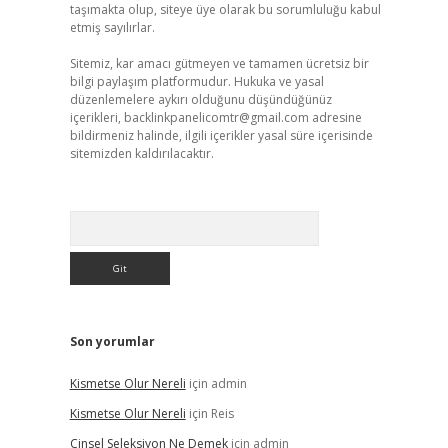
taşımakta olup, siteye üye olarak bu sorumluluğu kabul
etmiş sayılırlar.
Sitemiz, kar amacı gütmeyen ve tamamen ücretsiz bir
bilgi paylaşım platformudur. Hukuka ve yasal
düzenlemelere aykırı olduğunu düşündüğünüz
içerikleri,
backlinkpanelicomtr@gmail.com
adresine
bildirmeniz halinde, ilgili içerikler yasal süre içerisinde
sitemizden kaldırılacaktır.
Arama
Son yorumlar
Kismetse Olur Nereli
için
admin
Kismetse Olur Nereli
için
Reis
Cinsel Seleksiyon Ne Demek
için
admin