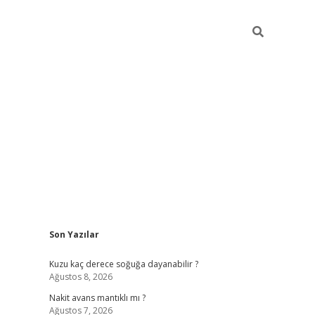
Sidebar
Son Yazılar
ilbet giriş
Kuzu kaç derece soğuğa dayanabilir ?
Ağustos 8, 2026
Nakit avans mantıklı mı ?
Ağustos 7, 2026