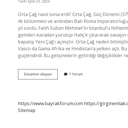
Tarih: Eylül 23, 2024
Orta Çağ nasıl sona erdi? Orta Çağ, Göç Dönemi (375
ilk bölünmesi ve ardından Batı Roma İmparatorluğu’
yıl sürdü. Fatih Sultan Mehmet’in İstanbul’u fethetme
gemileri karadan yürütüp Haliç’e çıkararak savaşın s
kapatıp Yeni Çağ’ı açmıştır. Orta Çağ neden bitmişt
Vasco da Gama Afrika ve Hindistan’a yelken açtı. Bu 
güçlendirdi. Bu gelişmelerin getirdiği değişiklikler 
Orta
Devamını okuyun
7 Yorum
Çağ
Ne
Ile
Son
Bulur
https://www.bayrakforum.com
https://girginemlak.
Sitemap