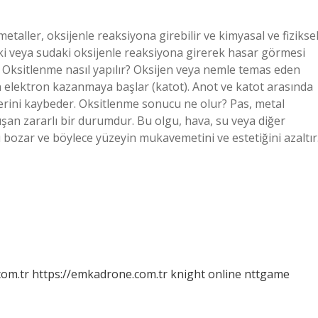
taller, oksijenle reaksiyona girebilir ve kimyasal ve fizikse
daki veya sudaki oksijenle reaksiyona girerek hasar görmesi
Oksitlenme nasıl yapılır? Oksijen veya nemle temas eden
n elektron kazanmaya başlar (katot). Anot ve katot arasında
iklerini kaybeder. Oksitlenme sonucu ne olur? Pas, metal
an zararlı bir durumdur. Bu olgu, hava, su veya diğer
ı bozar ve böylece yüzeyin mukavemetini ve estetiğini azaltır
com.tr
https://emkadrone.com.tr
knight online
nttgame