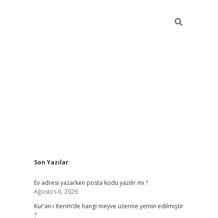
Sidebar
Son Yazılar
ilbet giriş
Ev adresi yazarken posta kodu yazılır mı ?
Ağustos 6, 2026
Kur’an-ı Kerim’de hangi meyve üzerine yemin edilmiştir
?