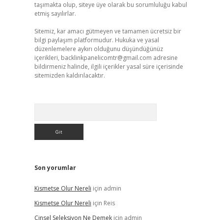
taşımakta olup, siteye üye olarak bu sorumluluğu kabul
etmiş sayılırlar.
Sitemiz, kar amacı gütmeyen ve tamamen ücretsiz bir
bilgi paylaşım platformudur. Hukuka ve yasal
düzenlemelere aykırı olduğunu düşündüğünüz
içerikleri,
backlinkpanelicomtr@gmail.com
adresine
bildirmeniz halinde, ilgili içerikler yasal süre içerisinde
sitemizden kaldırılacaktır.
Arama
Son yorumlar
Kismetse Olur Nereli
için
admin
Kismetse Olur Nereli
için
Reis
Cinsel Seleksiyon Ne Demek
için
admin