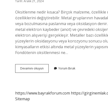
Tarih: Aralık 21, 2024
Oksitlenme nedir kısaca? Birçok malzeme, özellikle me
özelliklerini değiştirebilir. Metal gruplarının hava
veya bozulmasına paslanma veya oksidasyon denir. 
metal elektron kaybeder (anot) ve çevredeki oksije
elektron alışverişi gerçekleşir. Metaller bazı özell
yüzeylerin oksidasyonu veya korozyonu sonucu oluş
kimyasalların etkisi altında metal yüzeylerin yapısın
Fondötenin oksitlenmesi ne…
Oksitlenme
Devamını okuyun
Yorum Bırak
Yapmak
Ne
Demek
https://www.bayrakforum.com
https://girginemlak.
Sitemap