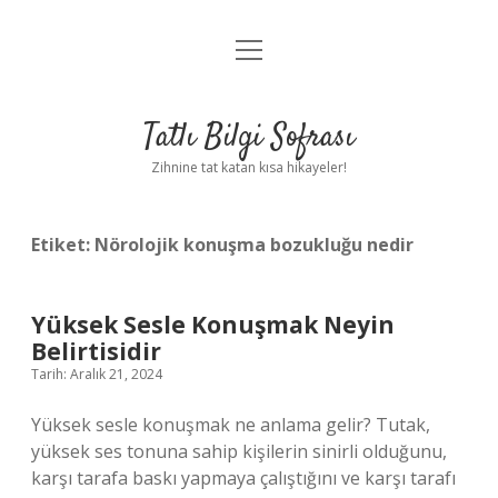
menüyü
Anasayfa
aç
Gizlilik Politikası
Tatlı Bilgi Sofrası
Yasal Uyarı
Zihnine tat katan kısa hikayeler!
Hakkımızda
Etiket:
Nörolojik konuşma bozukluğu nedir
Yüksek Sesle Konuşmak Neyin
Belirtisidir
Tarih: Aralık 21, 2024
Yüksek sesle konuşmak ne anlama gelir? Tutak,
yüksek ses tonuna sahip kişilerin sinirli olduğunu,
karşı tarafa baskı yapmaya çalıştığını ve karşı tarafı