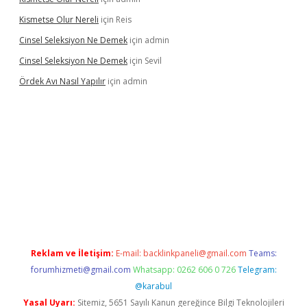
Kismetse Olur Nereli
için
Reis
Cinsel Seleksiyon Ne Demek
için
admin
Cinsel Seleksiyon Ne Demek
için
Sevil
Ördek Avı Nasıl Yapılır
için
admin
iriş
Reklam ve İletişim:
E-mail:
backlinkpaneli@gmail.com
Teams:
forumhizmeti@gmail.com
Whatsapp: 0262 606 0 726
Telegram:
@karabul
Yasal Uyarı:
Sitemiz, 5651 Sayılı Kanun gereğince Bilgi Teknolojileri