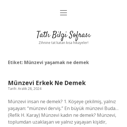
menüyü
Anasayfa
aç
Gizlilik Politikası
Tatlı Bilgi Sofrası
Yasal Uyarı
Zihnine tat katan kısa hikayeler!
Hakkımızda
Etiket:
Münzevi yaşamak ne demek
Münzevi Erkek Ne Demek
Tarih: Aralık 28, 2024
Münzevi insan ne demek? 1. Köşeye çekilmiş, yalnız
yaşayan: ​​“münzevi derviş.” En büyük münzevi Buda…
(Refik H. Karay) Münzevi kadın ne demek? Münzevi,
toplumdan uzaklaşan ve yalnız yaşayan kişidir,