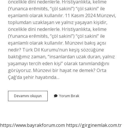
öncelikle dini nedenlerle. Hristiyanlıkta, kelime
(Yunanca erēmitēs, “çöl sakini”) “çöl sakini” ile
eşanlamlı olarak kullanılır. 11 Kasım 2024 Münzevi,
toplumdan uzaklaşan ve yalnız yaşayan kişidir,
öncelikle dini nedenlerle. Hristiyanlıkta, kelime
(Yunanca erēmitēs, “çöl sakini”) “çöl sakini” ile
eşanlamlı olarak kullanılır. Münzevi bakış açısı
nedir? Türk Dil Kurumu’nun keşiş sözcüğüne
baktığımız zaman, “insanlardan uzak duran, yalnız
yaşamayı tercih eden kişi” olarak tanımlandığını
görüyoruz. Münzevi bir hayat ne demek? Orta
Çağ’da şehir hayatında…
Münzevi
Devamını okuyun
Yorum Bırak
Erkek
Ne
Demek
https://www.bayrakforum.com
https://girginemlak.com.tr