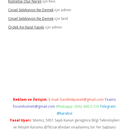
Kismetse Olur Nereli
için
Reis
Cinsel Seleksiyon Ne Demek
için
admin
Cinsel Seleksiyon Ne Demek
için
Sevil
Ördek Avı Nasıl Yapılır
için
admin
iriş
Reklam ve İletişim:
E-mail:
backlinkpaneli@gmail.com
Teams:
forumhizmeti@gmail.com
Whatsapp: 0262 606 0 726
Telegram:
@karabul
Yasal Uyarı:
Sitemiz, 5651 Sayılı Kanun gereğince Bilgi Teknolojileri
ve İletişim Kurumu (BTK) tarafından onaylanmış bir Yer Sağlayıcı