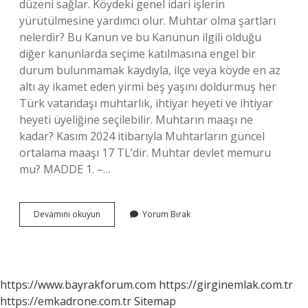
düzeni sağlar. Köydeki genel idari işlerin
yürütülmesine yardımcı olur. Muhtar olma şartları
nelerdir? Bu Kanun ve bu Kanunun ilgili olduğu
diğer kanunlarda seçime katılmasına engel bir
durum bulunmamak kaydıyla, ilçe veya köyde en az
altı ay ikamet eden yirmi beş yaşını doldurmuş her
Türk vatandaşı muhtarlık, ihtiyar heyeti ve ihtiyar
heyeti üyeliğine seçilebilir. Muhtarın maaşı ne
kadar? Kasım 2024 itibarıyla Muhtarların güncel
ortalama maaşı 17 TL’dir. Muhtar devlet memuru
mu? MADDE 1. –…
Muhtar
Devamını okuyun
Yorum Bırak
Olmak
Ne
Demek
https://www.bayrakforum.com
https://girginemlak.com.tr
https://emkadrone.com.tr
Sitemap