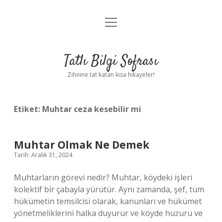
menüyü
Anasayfa
aç
Gizlilik Politikası
Tatlı Bilgi Sofrası
Yasal Uyarı
Zihnine tat katan kısa hikayeler!
Hakkımızda
Etiket:
Muhtar ceza kesebilir mi
Muhtar Olmak Ne Demek
Tarih: Aralık 31, 2024
Muhtarların görevi nedir? Muhtar, köydeki işleri
kolektif bir çabayla yürütür. Aynı zamanda, şef, tüm
hükümetin temsilcisi olarak, kanunları ve hükümet
yönetmeliklerini halka duyurur ve köyde huzuru ve