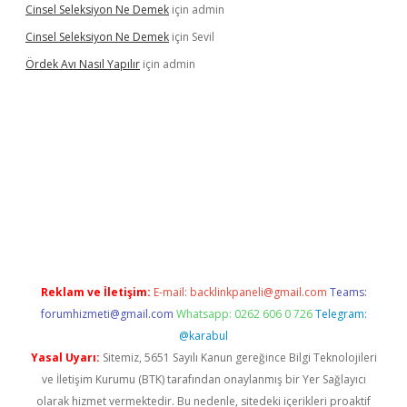
Cinsel Seleksiyon Ne Demek
için
admin
Cinsel Seleksiyon Ne Demek
için
Sevil
Ördek Avı Nasıl Yapılır
için
admin
iriş
Reklam ve İletişim:
E-mail:
backlinkpaneli@gmail.com
Teams:
forumhizmeti@gmail.com
Whatsapp: 0262 606 0 726
Telegram:
@karabul
Yasal Uyarı:
Sitemiz, 5651 Sayılı Kanun gereğince Bilgi Teknolojileri
ve İletişim Kurumu (BTK) tarafından onaylanmış bir Yer Sağlayıcı
olarak hizmet vermektedir. Bu nedenle, sitedeki içerikleri proaktif