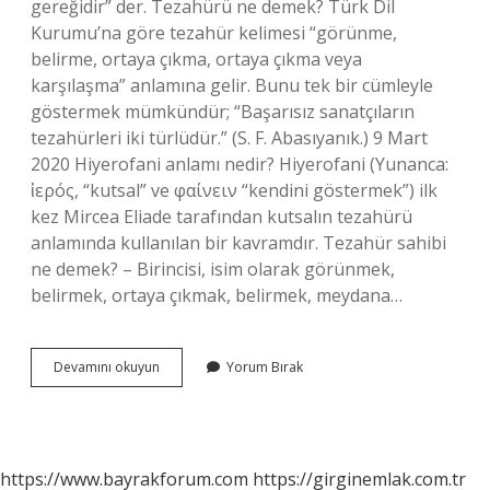
gereğidir” der. Tezahürü ne demek? Türk Dil
Kurumu’na göre tezahür kelimesi “görünme,
belirme, ortaya çıkma, ortaya çıkma veya
karşılaşma” anlamına gelir. Bunu tek bir cümleyle
göstermek mümkündür; “Başarısız sanatçıların
tezahürleri iki türlüdür.” (S. F. Abasıyanık.) 9 Mart
2020 Hiyerofani anlamı nedir? Hiyerofani (Yunanca:
ἱερός, “kutsal” ve φαίνειν “kendini göstermek”) ilk
kez Mircea Eliade tarafından kutsalın tezahürü
anlamında kullanılan bir kavramdır. Tezahür sahibi
ne demek? – Birincisi, isim olarak görünmek,
belirmek, ortaya çıkmak, belirmek, meydana…
Kutsalın
Devamını okuyun
Yorum Bırak
Tezahürü
Ne
Demek
https://www.bayrakforum.com
https://girginemlak.com.tr