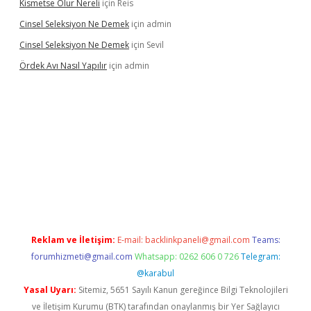
Kismetse Olur Nereli
için
Reis
Cinsel Seleksiyon Ne Demek
için
admin
Cinsel Seleksiyon Ne Demek
için
Sevil
Ördek Avı Nasıl Yapılır
için
admin
iriş
Reklam ve İletişim:
E-mail:
backlinkpaneli@gmail.com
Teams:
forumhizmeti@gmail.com
Whatsapp: 0262 606 0 726
Telegram:
@karabul
Yasal Uyarı:
Sitemiz, 5651 Sayılı Kanun gereğince Bilgi Teknolojileri
ve İletişim Kurumu (BTK) tarafından onaylanmış bir Yer Sağlayıcı