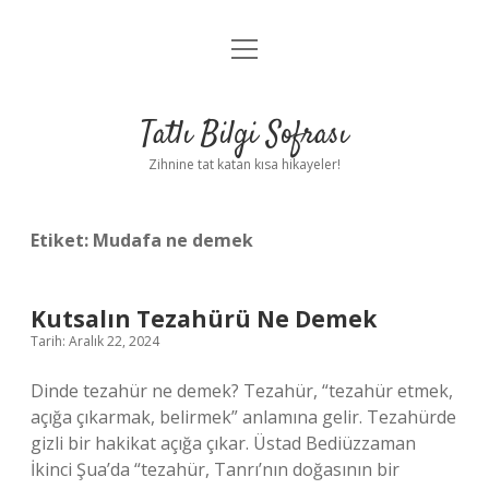
menüyü
Anasayfa
aç
Gizlilik Politikası
Tatlı Bilgi Sofrası
Yasal Uyarı
Zihnine tat katan kısa hikayeler!
Hakkımızda
Etiket:
Mudafa ne demek
Kutsalın Tezahürü Ne Demek
Tarih: Aralık 22, 2024
Dinde tezahür ne demek? Tezahür, “tezahür etmek,
açığa çıkarmak, belirmek” anlamına gelir. Tezahürde
gizli bir hakikat açığa çıkar. Üstad Bediüzzaman
İkinci Şua’da “tezahür, Tanrı’nın doğasının bir