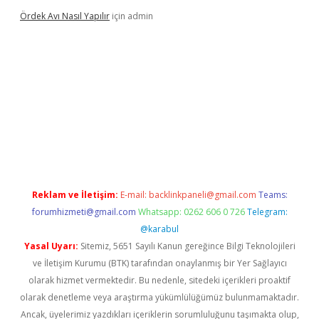
Ördek Avı Nasıl Yapılır
için
admin
iriş
Reklam ve İletişim:
E-mail:
backlinkpaneli@gmail.com
Teams:
forumhizmeti@gmail.com
Whatsapp: 0262 606 0 726
Telegram:
@karabul
Yasal Uyarı:
Sitemiz, 5651 Sayılı Kanun gereğince Bilgi Teknolojileri
ve İletişim Kurumu (BTK) tarafından onaylanmış bir Yer Sağlayıcı
olarak hizmet vermektedir. Bu nedenle, sitedeki içerikleri proaktif
olarak denetleme veya araştırma yükümlülüğümüz bulunmamaktadır.
Ancak, üyelerimiz yazdıkları içeriklerin sorumluluğunu taşımakta olup,