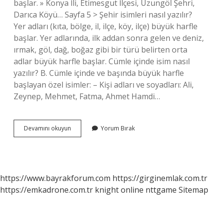
başlar. » Konya İli, Etimesgut İlçesi, Uzungöl Şehri,
Darıca Köyü… Sayfa 5 > Şehir isimleri nasıl yazılır?
Yer adları (kıta, bölge, il, ilçe, köy, ilçe) büyük harfle
başlar. Yer adlarında, ilk addan sonra gelen ve deniz,
ırmak, göl, dağ, boğaz gibi bir türü belirten orta
adlar büyük harfle başlar. Cümle içinde isim nasıl
yazılır? B. Cümle içinde ve başında büyük harfle
başlayan özel isimler: – Kişi adları ve soyadları: Ali,
Zeynep, Mehmet, Fatma, Ahmet Hamdi…
Şehir
Devamını okuyun
Yorum Bırak
Isimleri
Cümle
Içinde
Nasıl
Yazılır
https://www.bayrakforum.com
https://girginemlak.com.tr
https://emkadrone.com.tr
knight online
nttgame
Sitemap