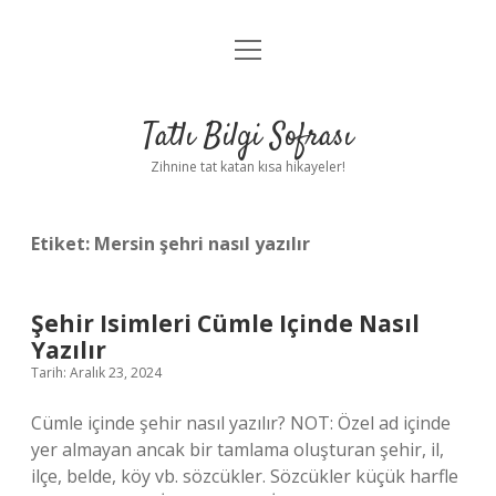
menüyü
Anasayfa
aç
Gizlilik Politikası
Tatlı Bilgi Sofrası
Yasal Uyarı
Zihnine tat katan kısa hikayeler!
Hakkımızda
Etiket:
Mersin şehri nasıl yazılır
Şehir Isimleri Cümle Içinde Nasıl
Yazılır
Tarih: Aralık 23, 2024
Cümle içinde şehir nasıl yazılır? NOT: Özel ad içinde
yer almayan ancak bir tamlama oluşturan şehir, il,
ilçe, belde, köy vb. sözcükler. Sözcükler küçük harfle