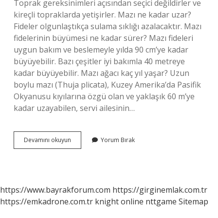
Toprak gereksinimleri açısından seçici değildirler ve
kireçli topraklarda yetişirler. Mazı ne kadar uzar?
Fideler olgunlaştıkça sulama sıklığı azalacaktır. Mazı
fidelerinin büyümesi ne kadar sürer? Mazı fideleri
uygun bakım ve beslemeyle yılda 90 cm’ye kadar
büyüyebilir. Bazı çeşitler iyi bakımla 40 metreye
kadar büyüyebilir. Mazı ağacı kaç yıl yaşar? Uzun
boylu mazı (Thuja plicata), Kuzey Amerika’da Pasifik
Okyanusu kıyılarına özgü olan ve yaklaşık 60 m’ye
kadar uzayabilen, servi ailesinin…
Mazı
Devamını okuyun
Yorum Bırak
Ağacı
Ne
Kadar
Büyür
https://www.bayrakforum.com
https://girginemlak.com.tr
https://emkadrone.com.tr
knight online
nttgame
Sitemap