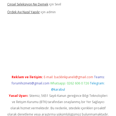
Cinsel Seleksiyon Ne Demek
için
Sevil
Ördek Avı Nasıl Yapılır
için
admin
iriş
Reklam ve İletişim:
E-mail:
backlinkpaneli@gmail.com
Teams:
forumhizmeti@gmail.com
Whatsapp: 0262 606 0 726
Telegram:
@karabul
Yasal Uyarı:
Sitemiz, 5651 Sayılı Kanun gereğince Bilgi Teknolojileri
ve İletişim Kurumu (BTK) tarafından onaylanmış bir Yer Sağlayıcı
olarak hizmet vermektedir. Bu nedenle, sitedeki içerikleri proaktif
olarak denetleme veya araştırma yükümlülüğümüz bulunmamaktadır.