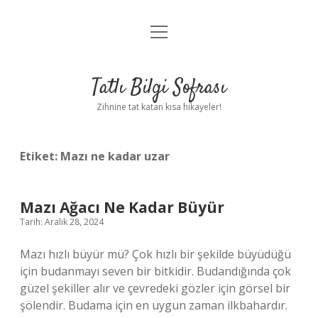
menüyü
Anasayfa
aç
Gizlilik Politikası
Tatlı Bilgi Sofrası
Yasal Uyarı
Zihnine tat katan kısa hikayeler!
Hakkımızda
Etiket:
Mazı ne kadar uzar
Mazı Ağacı Ne Kadar Büyür
Tarih: Aralık 28, 2024
Mazı hızlı büyür mü? Çok hızlı bir şekilde büyüdüğü
için budanmayı seven bir bitkidir. Budandığında çok
güzel şekiller alır ve çevredeki gözler için görsel bir
şölendir. Budama için en uygun zaman ilkbahardır.