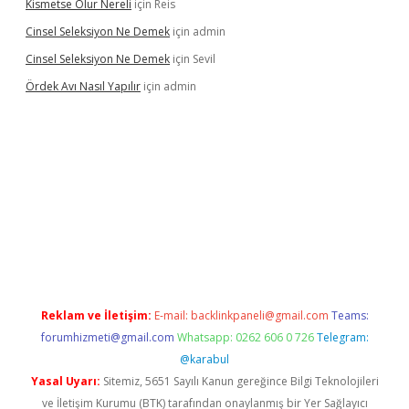
Kismetse Olur Nereli
için
Reis
Cinsel Seleksiyon Ne Demek
için
admin
Cinsel Seleksiyon Ne Demek
için
Sevil
Ördek Avı Nasıl Yapılır
için
admin
riş
Reklam ve İletişim:
E-mail:
backlinkpaneli@gmail.com
Teams:
forumhizmeti@gmail.com
Whatsapp: 0262 606 0 726
Telegram:
@karabul
Yasal Uyarı:
Sitemiz, 5651 Sayılı Kanun gereğince Bilgi Teknolojileri
ve İletişim Kurumu (BTK) tarafından onaylanmış bir Yer Sağlayıcı