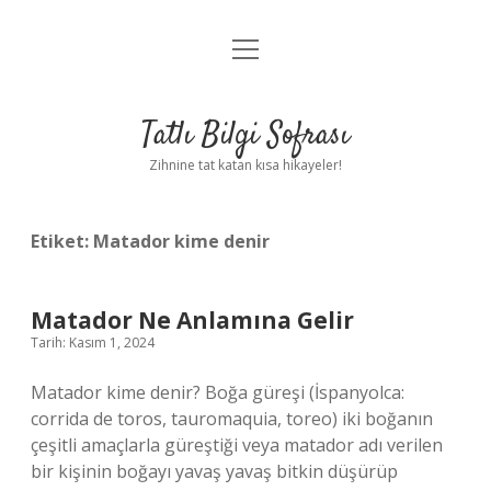
menüyü
Anasayfa
aç
Gizlilik Politikası
Tatlı Bilgi Sofrası
Yasal Uyarı
Zihnine tat katan kısa hikayeler!
Hakkımızda
Etiket:
Matador kime denir
Matador Ne Anlamına Gelir
Tarih: Kasım 1, 2024
Matador kime denir? Boğa güreşi (İspanyolca:
corrida de toros, tauromaquia, toreo) iki boğanın
çeşitli amaçlarla güreştiği veya matador adı verilen
bir kişinin boğayı yavaş yavaş bitkin düşürüp