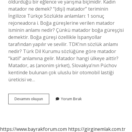
öldürdüğü bir eğlence ve yarışma biçimidir. Kadın
matador ne demek? “(dişi) matador” teriminin
İngilizce Türkçe Sözlükte anlamları: 1 sonuç
rejoneadora i. Boğa güreşlerine verilen matador
isminin anlamı nedir? Çünkü matador boğa güreşçisi
demektir. Boğa güreşi özellikle İspanyollar
tarafından yapılır ve sevilir. TDK’nın sözlük anlamı
nedir? Türk Dil Kurumu sözlüğüne göre matador
“katil” anlamına gelir. Matador hangi ülkeye aittir?
Matador, as (anonim şirket), Slovakya’nın Púchov
kentinde bulunan çok uluslu bir otomobil lastiği
üreticisi ve…
Matador
Devamını okuyun
Yorum Bırak
Ne
Anlamına
Gelir
https://www.bayrakforum.com
https://girginemlak.com.tr