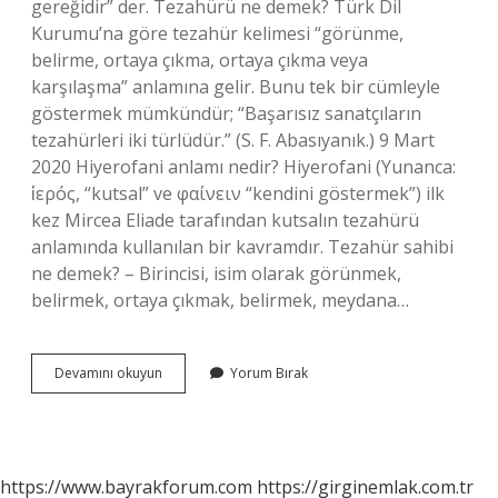
gereğidir” der. Tezahürü ne demek? Türk Dil
Kurumu’na göre tezahür kelimesi “görünme,
belirme, ortaya çıkma, ortaya çıkma veya
karşılaşma” anlamına gelir. Bunu tek bir cümleyle
göstermek mümkündür; “Başarısız sanatçıların
tezahürleri iki türlüdür.” (S. F. Abasıyanık.) 9 Mart
2020 Hiyerofani anlamı nedir? Hiyerofani (Yunanca:
ἱερός, “kutsal” ve φαίνειν “kendini göstermek”) ilk
kez Mircea Eliade tarafından kutsalın tezahürü
anlamında kullanılan bir kavramdır. Tezahür sahibi
ne demek? – Birincisi, isim olarak görünmek,
belirmek, ortaya çıkmak, belirmek, meydana…
Kutsalın
Devamını okuyun
Yorum Bırak
Tezahürü
Ne
Demek
https://www.bayrakforum.com
https://girginemlak.com.tr