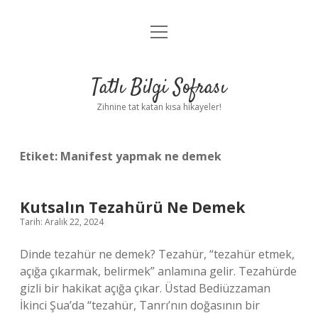
menüyü
Anasayfa
aç
Gizlilik Politikası
Tatlı Bilgi Sofrası
Yasal Uyarı
Zihnine tat katan kısa hikayeler!
Hakkımızda
Etiket:
Manifest yapmak ne demek
Kutsalın Tezahürü Ne Demek
Tarih: Aralık 22, 2024
Dinde tezahür ne demek? Tezahür, “tezahür etmek,
açığa çıkarmak, belirmek” anlamına gelir. Tezahürde
gizli bir hakikat açığa çıkar. Üstad Bediüzzaman
İkinci Şua’da “tezahür, Tanrı’nın doğasının bir