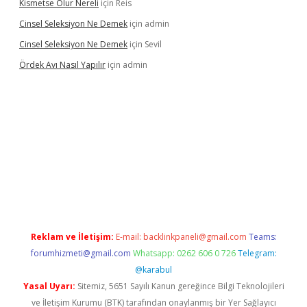
Kismetse Olur Nereli
için
Reis
Cinsel Seleksiyon Ne Demek
için
admin
Cinsel Seleksiyon Ne Demek
için
Sevil
Ördek Avı Nasıl Yapılır
için
admin
iriş
Reklam ve İletişim:
E-mail:
backlinkpaneli@gmail.com
Teams:
forumhizmeti@gmail.com
Whatsapp: 0262 606 0 726
Telegram:
@karabul
Yasal Uyarı:
Sitemiz, 5651 Sayılı Kanun gereğince Bilgi Teknolojileri
ve İletişim Kurumu (BTK) tarafından onaylanmış bir Yer Sağlayıcı