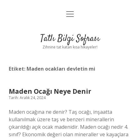
menüyü
Anasayfa
aç
Gizlilik Politikası
Tatlı Bilgi Sofrası
Yasal Uyarı
Zihnine tat katan kısa hikayeler!
Hakkımızda
Etiket:
Maden ocakları devletin mi
Maden Ocağı Neye Denir
Tarih: Aralık 24, 2024
Maden ocağına ne denir? Taş ocağı, inşaatta
kullanılmak üzere taş ve benzeri minerallerin
çıkarıldığı açık ocak madenidir. Maden ocağı nedir 4.
sınıf? Ekonomik değeri olan mineraller ve kayaçlara