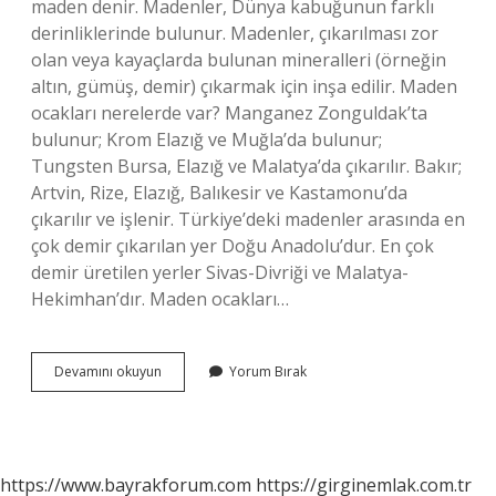
maden denir. Madenler, Dünya kabuğunun farklı
derinliklerinde bulunur. Madenler, çıkarılması zor
olan veya kayaçlarda bulunan mineralleri (örneğin
altın, gümüş, demir) çıkarmak için inşa edilir. Maden
ocakları nerelerde var? Manganez Zonguldak’ta
bulunur; Krom Elazığ ve Muğla’da bulunur;
Tungsten Bursa, Elazığ ve Malatya’da çıkarılır. Bakır;
Artvin, Rize, Elazığ, Balıkesir ve Kastamonu’da
çıkarılır ve işlenir. Türkiye’deki madenler arasında en
çok demir çıkarılan yer Doğu Anadolu’dur. En çok
demir üretilen yerler Sivas-Divriği ve Malatya-
Hekimhan’dır. Maden ocakları…
Maden
Devamını okuyun
Yorum Bırak
Ocağı
Neye
Denir
https://www.bayrakforum.com
https://girginemlak.com.tr