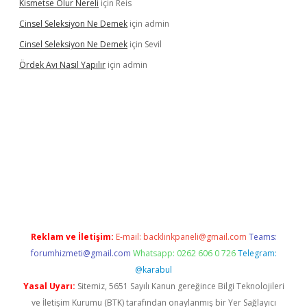
Kismetse Olur Nereli
için
Reis
Cinsel Seleksiyon Ne Demek
için
admin
Cinsel Seleksiyon Ne Demek
için
Sevil
Ördek Avı Nasıl Yapılır
için
admin
iriş
Reklam ve İletişim:
E-mail:
backlinkpaneli@gmail.com
Teams:
forumhizmeti@gmail.com
Whatsapp: 0262 606 0 726
Telegram:
@karabul
Yasal Uyarı:
Sitemiz, 5651 Sayılı Kanun gereğince Bilgi Teknolojileri
ve İletişim Kurumu (BTK) tarafından onaylanmış bir Yer Sağlayıcı