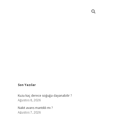
Sidebar
Son Yazılar
ilbet gir
Kuzu kaç derece soğuğa dayanabilir ?
Ağustos 8, 2026
Nakit avans mantıklı mı ?
Ağustos 7, 2026