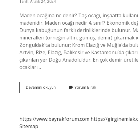
Tarih: Aralık 24, 2024
Maden ocağına ne denir? Taş ocağı, inşaatta kullanıl
madenidir. Maden ocağı nedir 4. sınıf? Ekonomik de
Dünya kabuğunun farklı derinliklerinde bulunur. Ma
mineralleri (örneğin altın, gümüş, demir) çıkarmak 
Zonguldak’ta bulunur; Krom Elazığ ve Muğla’da bulun
Artvin, Rize, Elazığ, Balıkesir ve Kastamonu’da çıkar
çıkarılan yer Doğu Anadolu’dur. En çok demir üretil
ocakları…
Maden
Devamını okuyun
Yorum Bırak
Ocağı
Neye
Denir
https://www.bayrakforum.com
https://girginemlak.
Sitemap