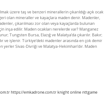
mak üzere taş ve benzeri minerallerin çıkarıldığı açık ocak
ğeri olan mineraller ve kayaçlara maden denir. Madenler,
denler, çıkarılması zor olan veya kayaçlarda bulunan
için inşa edilir. Maden ocakları nerelerde var? Manganez
ur; Tungsten Bursa, Elazığ ve Malatya’da çıkarılır. Bakır;
ılır ve işlenir. Türkiye’deki madenler arasında en çok demir
en yerler Sivas-Divriği ve Malatya-Hekimhan’dır. Maden
com.tr
https://emkadrone.com.tr
knight online
nttgame