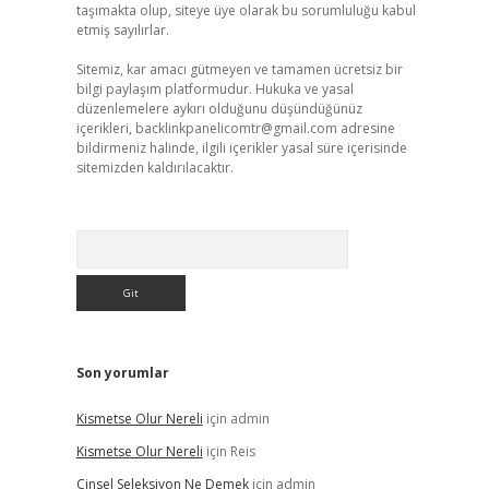
taşımakta olup, siteye üye olarak bu sorumluluğu kabul
etmiş sayılırlar.
Sitemiz, kar amacı gütmeyen ve tamamen ücretsiz bir
bilgi paylaşım platformudur. Hukuka ve yasal
düzenlemelere aykırı olduğunu düşündüğünüz
içerikleri,
backlinkpanelicomtr@gmail.com
adresine
bildirmeniz halinde, ilgili içerikler yasal süre içerisinde
sitemizden kaldırılacaktır.
Arama
Son yorumlar
Kismetse Olur Nereli
için
admin
Kismetse Olur Nereli
için
Reis
Cinsel Seleksiyon Ne Demek
için
admin