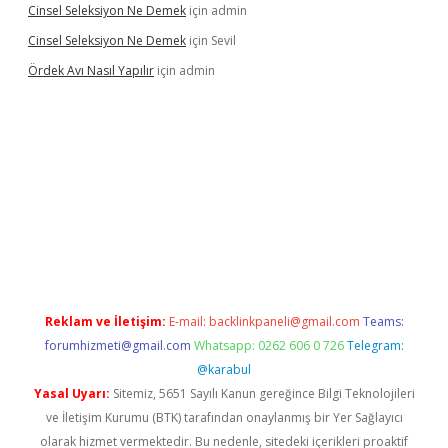
Cinsel Seleksiyon Ne Demek
için
admin
Cinsel Seleksiyon Ne Demek
için
Sevil
Ördek Avı Nasıl Yapılır
için
admin
iriş
Reklam ve İletişim:
E-mail:
backlinkpaneli@gmail.com
Teams:
forumhizmeti@gmail.com
Whatsapp: 0262 606 0 726
Telegram:
@karabul
Yasal Uyarı:
Sitemiz, 5651 Sayılı Kanun gereğince Bilgi Teknolojileri
ve İletişim Kurumu (BTK) tarafından onaylanmış bir Yer Sağlayıcı
olarak hizmet vermektedir. Bu nedenle, sitedeki içerikleri proaktif