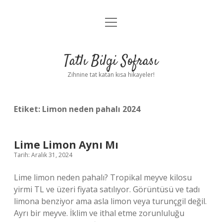
menüyü
Anasayfa
aç
Gizlilik Politikası
Tatlı Bilgi Sofrası
Yasal Uyarı
Zihnine tat katan kısa hikayeler!
Hakkımızda
Etiket:
Limon neden pahalı 2024
Lime Limon Aynı Mı
Tarih: Aralık 31, 2024
Lime limon neden pahalı? Tropikal meyve kilosu
yirmi TL ve üzeri fiyata satılıyor. Görüntüsü ve tadı
limona benziyor ama asla limon veya turunçgil değil.
Ayrı bir meyve. İklim ve ithal etme zorunluluğu