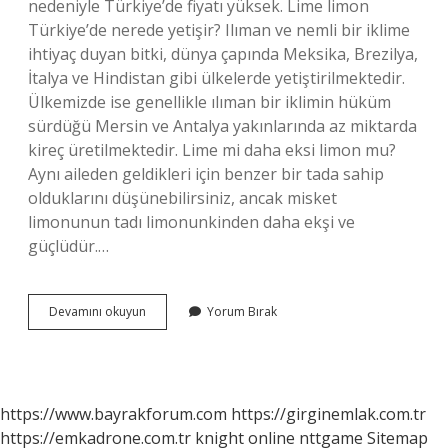
nedeniyle Türkiye’de fiyatı yüksek. Lime limon
Türkiye’de nerede yetişir? Ilıman ve nemli bir iklime
ihtiyaç duyan bitki, dünya çapında Meksika, Brezilya,
İtalya ve Hindistan gibi ülkelerde yetiştirilmektedir.
Ülkemizde ise genellikle ılıman bir iklimin hüküm
sürdüğü Mersin ve Antalya yakınlarında az miktarda
kireç üretilmektedir. Lime mi daha eksi limon mu?
Aynı aileden geldikleri için benzer bir tada sahip
olduklarını düşünebilirsiniz, ancak misket
limonunun tadı limonunkinden daha ekşi ve
güçlüdür.…
Lime
Devamını okuyun
Yorum Bırak
Limon
Aynı
Mı
https://www.bayrakforum.com
https://girginemlak.com.tr
https://emkadrone.com.tr
knight online
nttgame
Sitemap