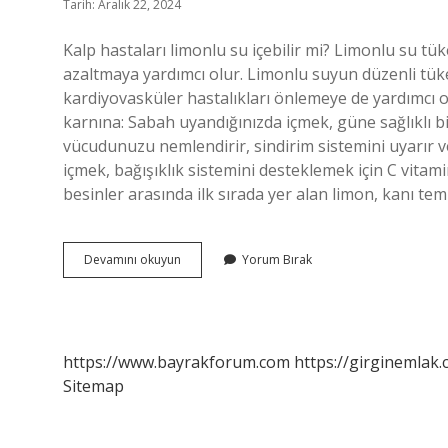
Tarih: Aralık 22, 2024
Kalp hastaları limonlu su içebilir mi? Limonlu su tük
azaltmaya yardımcı olur. Limonlu suyun düzenli tüketi
kardiyovasküler hastalıkları önlemeye de yardımcı ol
karnına: Sabah uyandığınızda içmek, güne sağlıklı bi
vücudunuzu nemlendirir, sindirim sistemini uyarır ve
içmek, bağışıklık sistemini desteklemek için C vitami
besinler arasında ilk sırada yer alan limon, kanı t
Aç
Devamını okuyun
Yorum Bırak
Karnına
Limonlu
Su
Kalbe
Iyi
https://www.bayrakforum.com
https://girginemlak.
Gelir
Sitemap
Mi