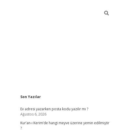
Sidebar
Son Yazılar
ilbet giriş
Ev adresi yazarken posta kodu yazılır mı ?
Ağustos 6, 2026
Kur’an-ı Kerim’de hangi meyve üzerine yemin edilmiştir
?