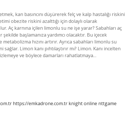
etmek, kan basıncını düşürerek felç ve kalp hastalığı riskini
mi obezite riskini azalttığı için dolaylı olarak
ur. Aç karnına içilen limonlu su ne işe yarar? Sabahları aç
r şekilde başlamanıza yardımcı olacaktır. Bu içecek
 metabolizma hızını artırır. Ayrıca sabahları limonlu su
ni sağlar. Limon kanı pıhtılaştırır mı? Limon. Kanı incelten
emizlemeye ve böylece damarları rahatlatmaya…
com.tr
https://emkadrone.com.tr
knight online
nttgame