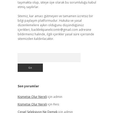
taşımakta olup, siteye üye olarak bu sorumluluğu kabul
etmiş sayılırlar.
Sitemiz, kar amacı gütmeyen ve tamamen ücretsiz bir
bilgi paylaşım platformudur. Hukuka ve yasal
düzenlemelere aykırı olduğunu düşündüğünüz
içerikleri,
backlinkpanelicomtr@gmail.com
adresine
bildirmeniz halinde, ilgili içerikler yasal süre içerisinde
sitemizden kaldırılacaktır.
Arama
Son yorumlar
Kismetse Olur Nereli
için
admin
Kismetse Olur Nereli
için
Reis
Cinsel Seleksiyon Ne Demek
için
admin